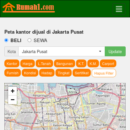
Peta kantor dijual di Jakarta Pusat
BELI
SEWA
Kota
Jakarta Pusat
Update
Kantor
Harga
L.Tanah
Bangunan
K.T.
K.M.
Carport
Furnish
Kondisi
Hadap
Tingkat
Sertifikat
Hapus Filter
+
−