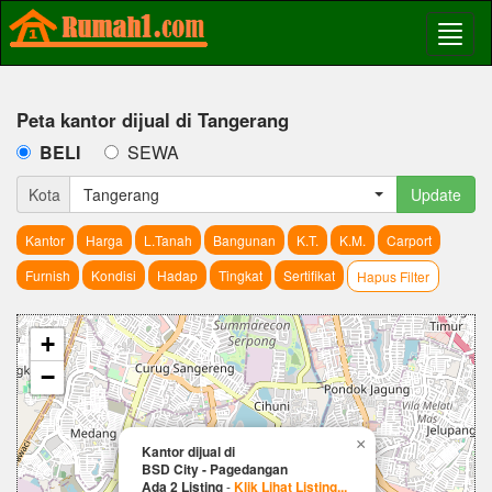
Peta kantor dijual di Tangerang
BELI
SEWA
Kota
Tangerang
Update
Kantor
Harga
L.Tanah
Bangunan
K.T.
K.M.
Carport
Furnish
Kondisi
Hadap
Tingkat
Sertifikat
Hapus Filter
+
−
×
Kantor dijual di
BSD City - Pagedangan
Ada 2 Listing
-
Klik Lihat Listing...