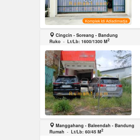
Komplek Idi Adiadimadja
Cingcin - Soreang - Bandung
2
Ruko
-
Lt/Lb: 1600/1300 M
Manggahang - Baleendah - Bandung
2
Rumah
-
Lt/Lb: 60/45 M