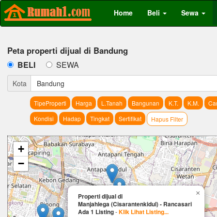
Home
Beli
Sewa
Peta properti dijual di Bandung
BELI
SEWA
Kota
Bandung
TipeProperti
Harga
L.Tanah
Bangunan
K.T.
K.M.
Car
Kondisi
Hadap
Tingkat
Sertifikat
Hapus Filter
+
−
×
Properti dijual di
Manjahlega (Cisarantenkidul) - Rancasari
Ada 1 Listing
-
Klik Lihat Listing...