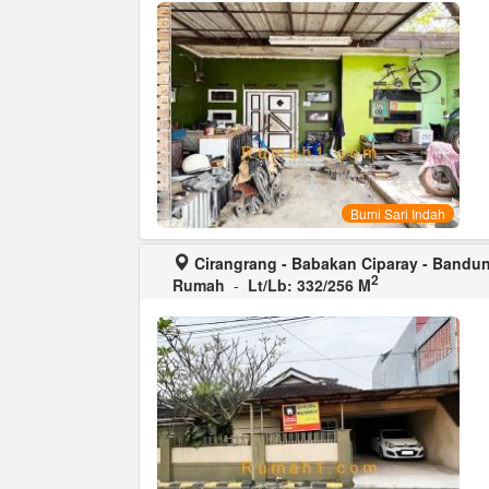
Bumi Sari Indah
Cirangrang - Babakan Ciparay - Bandu
2
Rumah
-
Lt/Lb: 332/256 M