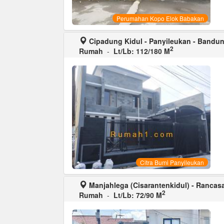
Perumahan Kopo Elok Babakan
Cipadung Kidul - Panyileukan - Bandu
2
Rumah
-
Lt/Lb: 112/180 M
Citra Bumi Panyileukan
Manjahlega (Cisarantenkidul) - Rancas
2
Rumah
-
Lt/Lb: 72/90 M