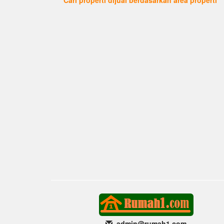
admin@rumah1
.com