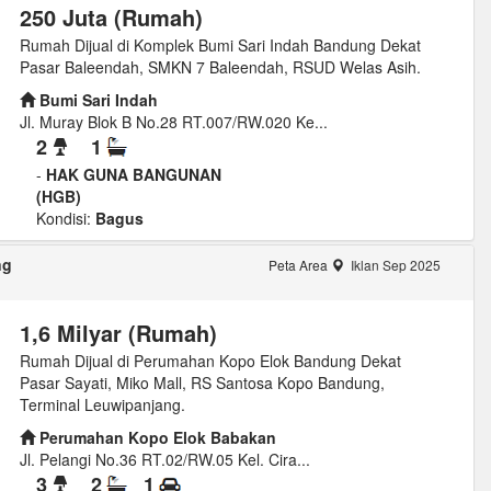
250 Juta (Rumah)
Rumah Dijual di Komplek Bumi Sari Indah Bandung Dekat
Pasar Baleendah, SMKN 7 Baleendah, RSUD Welas Asih.
Bumi Sari Indah
Jl. Muray Blok B No.28 RT.007/RW.020 Ke...
2
1
-
HAK GUNA BANGUNAN
(HGB)
Kondisi:
Bagus
ng
Peta Area
Iklan Sep 2025
1,6 Milyar (Rumah)
Rumah Dijual di Perumahan Kopo Elok Bandung Dekat
Pasar Sayati, Miko Mall, RS Santosa Kopo Bandung,
Terminal Leuwipanjang.
Perumahan Kopo Elok Babakan
Jl. Pelangi No.36 RT.02/RW.05 Kel. Cira...
3
2
1