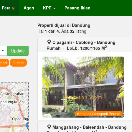
Peta
Agen
KPR
Pasang Iklan
Properti dijual di Bandung
Hal
1
dari
4
, Ada
32
listing
Cipaganti - Coblong - Bandung
2
Rumah
-
Lt/Lb: 1200/1165 M
Update
port
Furnish
Komplek Cipaganti Permai
Manggahang - Baleendah - Bandung
2