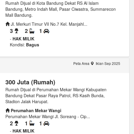
Rumah Dijual di Kota Bandung Dekat RS Al Islam
Bandung, Metro Indah Mall, Pasar Ciwastra, Summarecon
Mall Bandung.
Jl. Merkuri Timur VII No.7 Kel. Manjahl...
3
2
1
-
HAK MILIK
Kondisi:
Bagus
Peta Area
Iklan Sep 2025
300 Juta (Rumah)
Rumah Dijual di Perumahan Mekar Wangi Kabupaten
Bandung Dekat Pasar Raya Patrol, RS Kasih Bunda,
Stadion Jalak Harupat.
Perumahan Mekar Wangi
Perumahan Mekar Wangi Jl. Soreang - Cip...
2
1
1
-
HAK MILIK