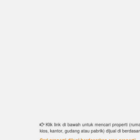
Klik link di bawah untuk mencari properti (ruma
kios, kantor, gudang atau pabrik) dijual di berdasar
Cari properti dijual berdasarkan area properti