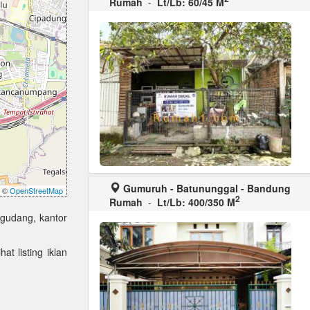
Rumah
-
Lt/Lb: 60/45 M
Gumuruh - Batununggal - Bandung
©
OpenStreetMap
2
Rumah
-
Lt/Lb: 400/350 M
 gudang, kantor
at listing iklan