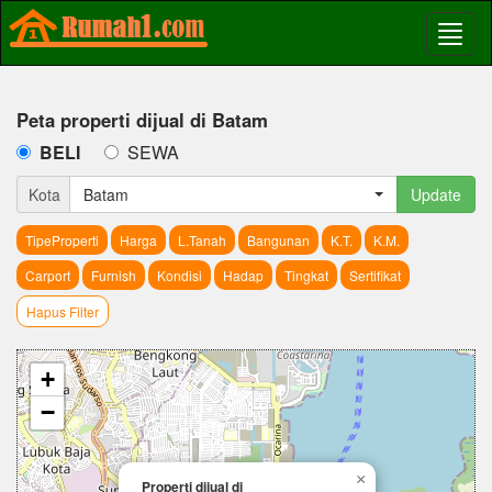
Peta properti dijual di Batam
BELI
SEWA
Kota
Batam
Update
TipeProperti
Harga
L.Tanah
Bangunan
K.T.
K.M.
Carport
Furnish
Kondisi
Hadap
Tingkat
Sertifikat
Hapus Filter
+
−
×
Properti dijual di