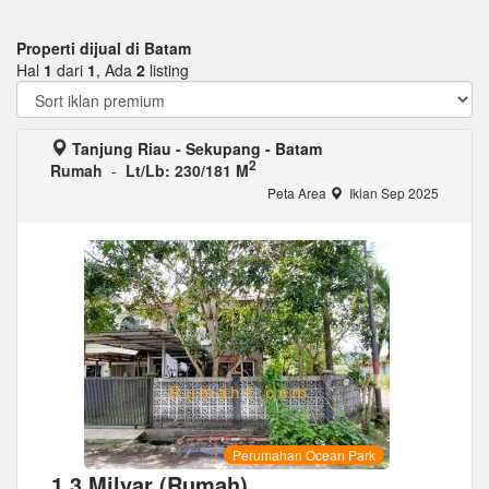
Properti dijual di Batam
Hal
1
dari
1
, Ada
2
listing
Tanjung Riau - Sekupang - Batam
2
Rumah
-
Lt/Lb: 230/181 M
Peta Area
Iklan Sep 2025
Perumahan Ocean Park
1,3 Milyar (Rumah)