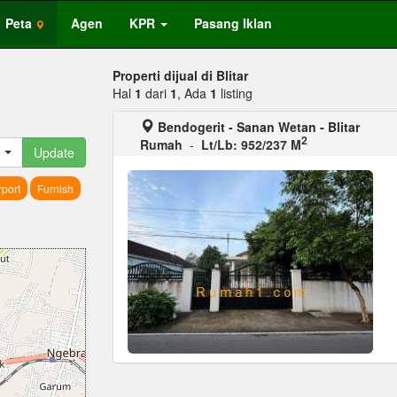
Peta
Agen
KPR
Pasang Iklan
Properti dijual di Blitar
Hal
1
dari
1
, Ada
1
listing
Bendogerit - Sanan Wetan - Blitar
2
Rumah
-
Lt/Lb: 952/237 M
Update
port
Furnish