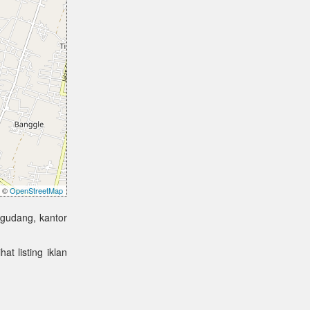
©
OpenStreetMap
 gudang, kantor
at listing iklan