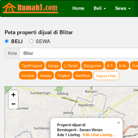
Home
Beli
Sewa
Peta properti dijual di Blitar
BELI
SEWA
Kota
Blitar
TipeProperti
Harga
L.Tanah
Bangunan
K.T.
K.M.
Car
Kondisi
Hadap
Tingkat
Sertifikat
Hapus Filter
+
−
×
Properti dijual di
Bendogerit - Sanan Wetan
Ada 1 Listing
-
Klik Lihat Listing...