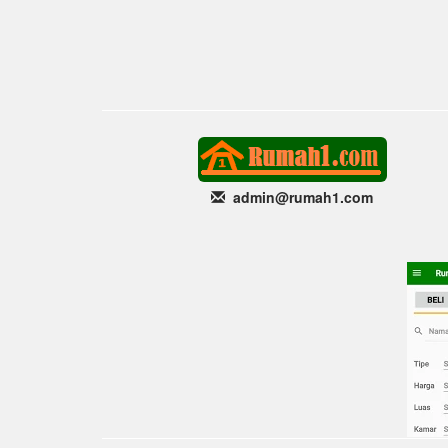
admin@rumah1
.com