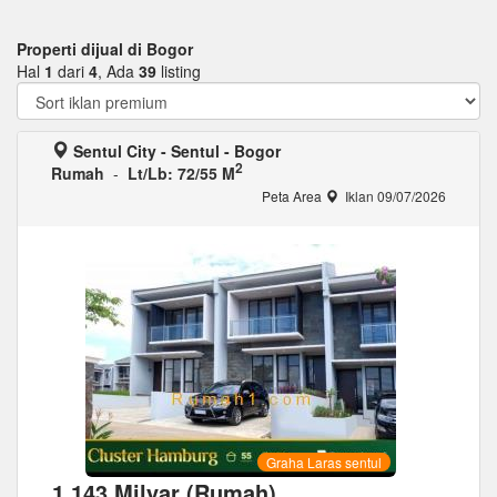
Properti dijual di Bogor
Hal
1
dari
4
, Ada
39
listing
Sentul City - Sentul - Bogor
2
Rumah
-
Lt/Lb: 72/55 M
Peta Area
Iklan 09/07/2026
Graha Laras sentul
1,143 Milyar (Rumah)