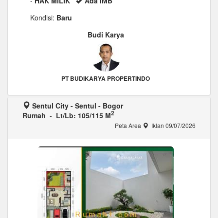
-
HAK MILIK
Ada IMB
Kondisi:
Baru
Budi Karya
PT BUDIKARYA PROPERTINDO
Sentul City - Sentul - Bogor
2
Rumah
-
Lt/Lb: 105/115 M
Peta Area
Iklan 09/07/2026