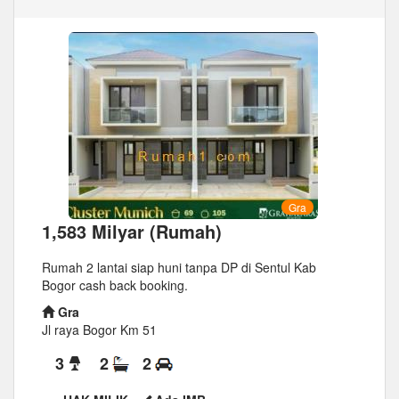
Gra
1,583 Milyar (Rumah)
Rumah 2 lantai siap huni tanpa DP di Sentul Kab
Bogor cash back booking.
Gra
Jl raya Bogor Km 51
3
2
2