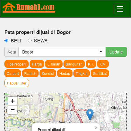
Peta properti dijual di Bogor
BELI
SEWA
Kota
Bogor
Update
TipeProperti
Harga
L.Tanah
Bangunan
K.T.
K.M.
Carport
Furnish
Kondisi
Hadap
Tingkat
Sertifikat
Hapus Filter
+
−
×
Properti dijual di