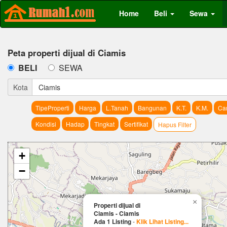
Home
Beli
Sewa
Peta properti dijual di Ciamis
BELI
SEWA
Kota
Ciamis
TipeProperti
Harga
L.Tanah
Bangunan
K.T.
K.M.
Car
Kondisi
Hadap
Tingkat
Sertifikat
Hapus Filter
+
−
×
Properti dijual di
Ciamis - Ciamis
Ada 1 Listing
-
Klik Lihat Listing...