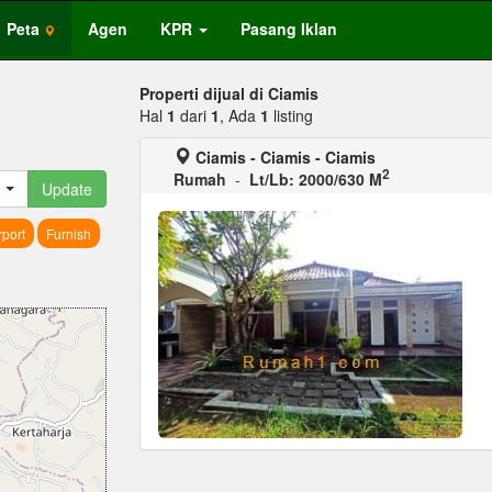
Peta
Agen
KPR
Pasang Iklan
Properti dijual di Ciamis
Hal
1
dari
1
, Ada
1
listing
Ciamis - Ciamis - Ciamis
2
Rumah
-
Lt/Lb: 2000/630 M
Update
port
Furnish