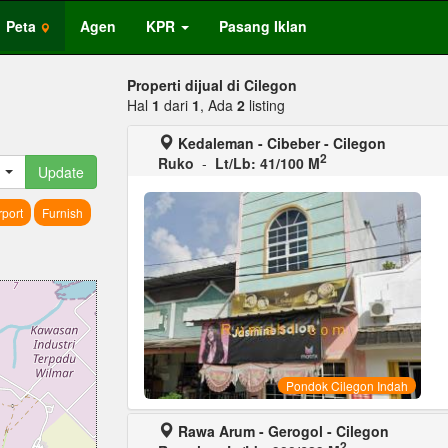
Peta
Agen
KPR
Pasang Iklan
Properti dijual di Cilegon
Hal
1
dari
1
, Ada
2
listing
Kedaleman - Cibeber - Cilegon
2
Ruko
-
Lt/Lb: 41/100 M
Update
port
Furnish
Pondok Cilegon Indah
Rawa Arum - Gerogol - Cilegon
2