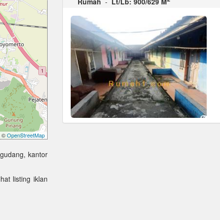
Rumah
-
Lt/Lb: 900/629 M
©
OpenStreetMap
 gudang, kantor
at listing iklan