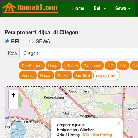
Home
Beli
Sewa
Peta properti dijual di Cilegon
BELI
SEWA
Kota
Cilegon
TipeProperti
Harga
L.Tanah
Bangunan
K.T.
K.M.
Car
Kondisi
Hadap
Tingkat
Sertifikat
Hapus Filter
+
−
×
Properti dijual di
Kedaleman - Cibeber
Ada 1 Listing
-
Klik Lihat Listing...