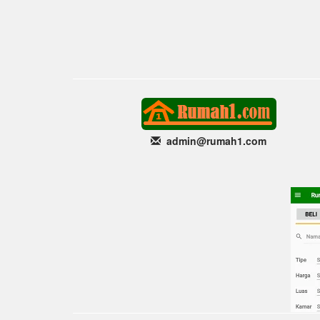
admin@rumah1
.com