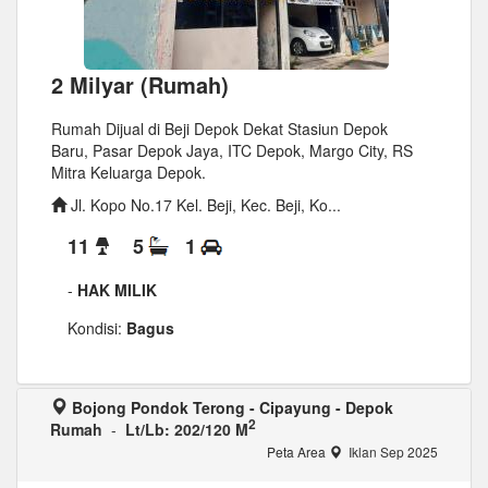
2 Milyar (Rumah)
Rumah Dijual di Beji Depok Dekat Stasiun Depok
Baru, Pasar Depok Jaya, ITC Depok, Margo City, RS
Mitra Keluarga Depok.
Jl. Kopo No.17 Kel. Beji, Kec. Beji, Ko...
11
5
1
-
HAK MILIK
Kondisi:
Bagus
Bojong Pondok Terong - Cipayung - Depok
2
Rumah
-
Lt/Lb: 202/120 M
Peta Area
Iklan Sep 2025