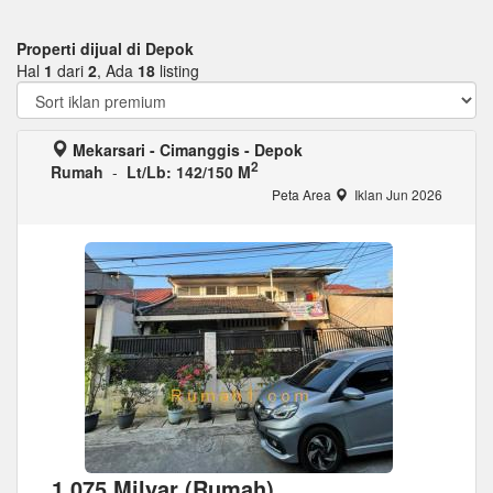
Properti dijual di Depok
Hal
1
dari
2
, Ada
18
listing
Mekarsari - Cimanggis - Depok
2
Rumah
-
Lt/Lb: 142/150 M
Peta Area
Iklan Jun 2026
1,075 Milyar (Rumah)