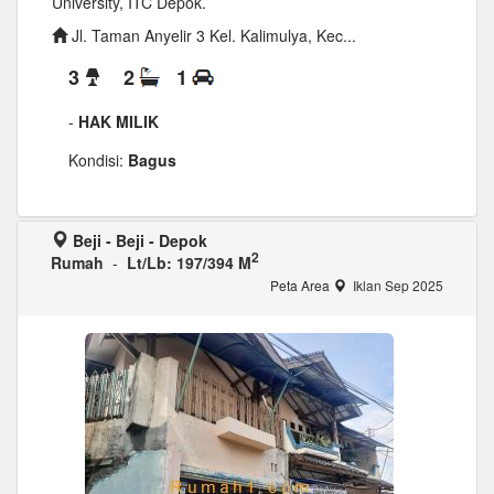
University, ITC Depok.
Jl. Taman Anyelir 3 Kel. Kalimulya, Kec...
3
2
1
-
HAK MILIK
Kondisi:
Bagus
Beji - Beji - Depok
2
Rumah
-
Lt/Lb: 197/394 M
Peta Area
Iklan Sep 2025