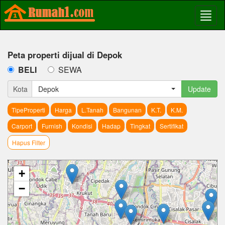
Peta properti dijual di Depok
BELI
SEWA
Kota
Depok
Update
TipeProperti
Harga
L.Tanah
Bangunan
K.T.
K.M.
Carport
Furnish
Kondisi
Hadap
Tingkat
Sertifikat
Hapus Filter
+
−