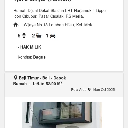
Rumah Dijual Dekat Stasiun LRT Harjamukti, Lippo
Icon Cibubur, Pasar Cisalak, RS Meilia.
Jl. Wijaya No.18 Lembah Hijau, Kel. Mek...
5
2
1
-
HAK MILIK
Kondisi:
Bagus
Beji Timur - Beji - Depok
2
Rumah
-
Lt/Lb: 52/90 M
Peta Area
Iklan Oct 2025