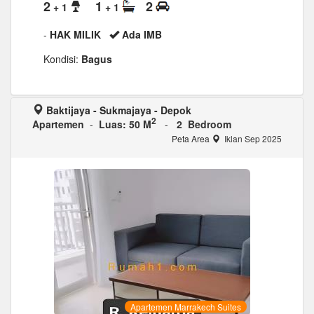
2
1
2
+ 1
+ 1
-
HAK MILIK
Ada IMB
Kondisi:
Bagus
Baktijaya - Sukmajaya - Depok
2
Apartemen
-
Luas: 50 M
-
2 Bedroom
Peta Area
Iklan Sep 2025
Apartemen Marrakech Suites