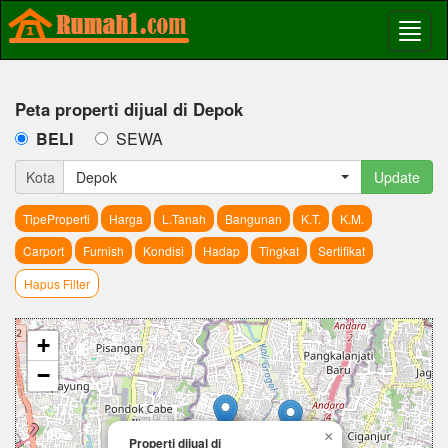
Peta properti dijual di Depok
BELI
SEWA
Kota
Depok
Update
TipeProperti
Harga
L.Tanah
Bangunan
K.T.
K.M.
Carport
Furnish
Kondisi
Hadap
Tingkat
Sertifikat
Hapus Filter
+
−
×
Properti dijual di