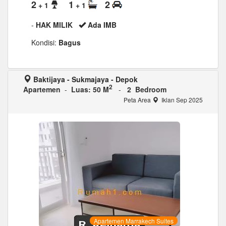
2
1
2
+ 1
+ 1
-
HAK MILIK
Ada IMB
Kondisi:
Bagus
Baktijaya - Sukmajaya - Depok
2
Apartemen
-
Luas: 50 M
-
2 Bedroom
Peta Area
Iklan Sep 2025
Apartemen Marrakech Suites