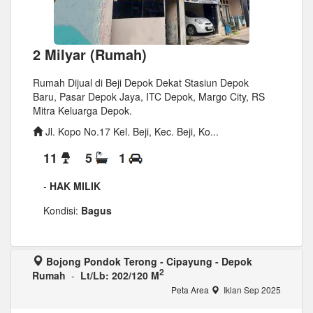
2 Milyar (Rumah)
Rumah Dijual di Beji Depok Dekat Stasiun Depok
Baru, Pasar Depok Jaya, ITC Depok, Margo City, RS
Mitra Keluarga Depok.
Jl. Kopo No.17 Kel. Beji, Kec. Beji, Ko...
11
5
1
-
HAK MILIK
Kondisi:
Bagus
Bojong Pondok Terong - Cipayung - Depok
2
Rumah
-
Lt/Lb: 202/120 M
Peta Area
Iklan Sep 2025