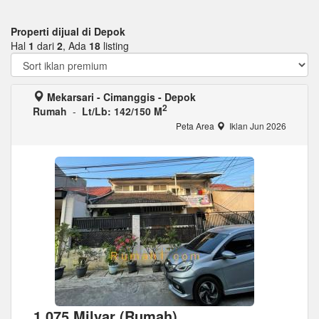
Properti dijual di Depok
Hal
1
dari
2
, Ada
18
listing
Mekarsari - Cimanggis - Depok
2
Rumah
-
Lt/Lb: 142/150 M
Peta Area
Iklan Jun 2026
1,075 Milyar (Rumah)