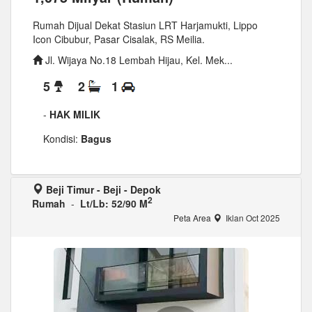
Rumah Dijual Dekat Stasiun LRT Harjamukti, Lippo
Icon Cibubur, Pasar Cisalak, RS Meilia.
Jl. Wijaya No.18 Lembah Hijau, Kel. Mek...
5
2
1
-
HAK MILIK
Kondisi:
Bagus
Beji Timur - Beji - Depok
2
Rumah
-
Lt/Lb: 52/90 M
Peta Area
Iklan Oct 2025