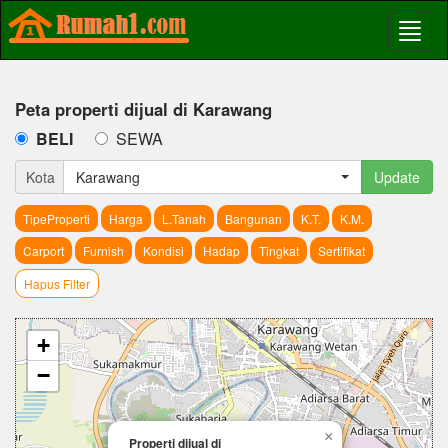
Peta properti dijual di Karawang
BELI
SEWA
Kota
Karawang
Update
TipeProperti
Harga
L.Tanah
Bangunan
K.T.
K.M.
Carport
Furnish
Kondisi
Hadap
Tingkat
Sertifikat
Hapus Filter
+
−
×
Properti dijual di