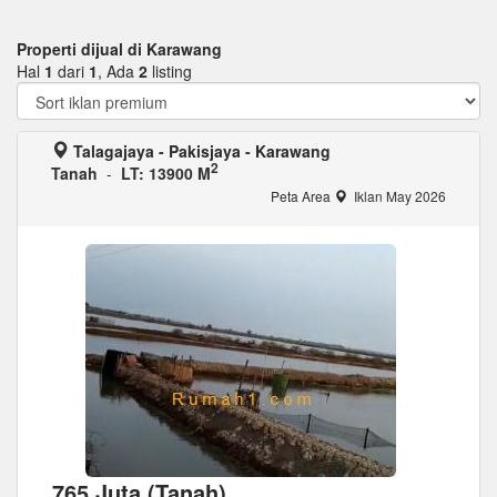
Properti dijual di Karawang
Hal
1
dari
1
, Ada
2
listing
Talagajaya - Pakisjaya - Karawang
2
Tanah
-
LT: 13900 M
Peta Area
Iklan May 2026
765 Juta (Tanah)