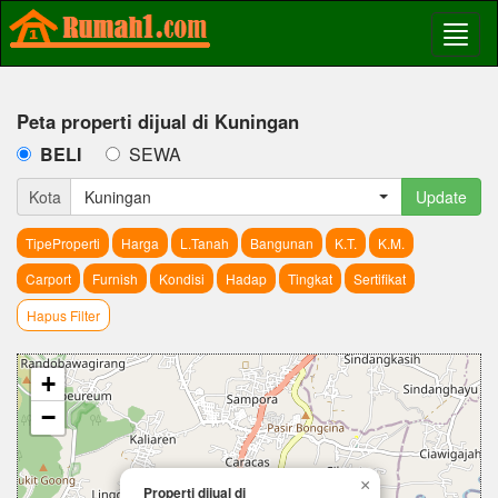
Peta properti dijual di Kuningan
BELI
SEWA
Kota
Kuningan
Update
TipeProperti
Harga
L.Tanah
Bangunan
K.T.
K.M.
Carport
Furnish
Kondisi
Hadap
Tingkat
Sertifikat
Hapus Filter
+
−
×
Properti dijual di