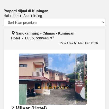
Properti dijual di Kuningan
Hal
1
dari
1
, Ada
1
listing
Sangkanhurip - Cilimus - Kuningan
2
Hotel
-
Lt/Lb: 530/440 M
Peta Area
Iklan Feb 2026
7 Milyar (Hotel)