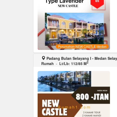
Perumahan NEW CASTLE Medan
Padang Bulan Selayang I - Medan Sela
2
Rumah
-
Lt/Lb: 112/85 M