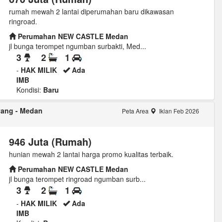
rumah mewah 2 lantai diperumahan baru dikawasan
ringroad.
Perumahan NEW CASTLE Medan
jl bunga terompet ngumban surbakti, Med...
3
2
1
-
HAK MILIK
Ada
IMB
Kondisi:
Baru
yang - Medan
Peta Area
Iklan Feb 2026
946 Juta (Rumah)
hunian mewah 2 lantai harga promo kualitas terbaik.
Perumahan NEW CASTLE Medan
jl bunga terompet ringroad ngumban surb...
3
2
1
-
HAK MILIK
Ada
IMB