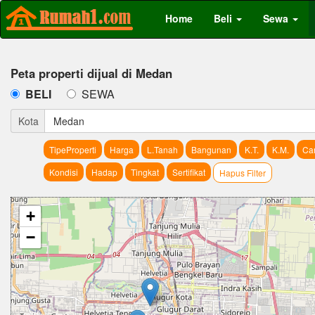
Home
Beli
Sewa
Peta properti dijual di Medan
BELI
SEWA
Kota
Medan
TipeProperti
Harga
L.Tanah
Bangunan
K.T.
K.M.
Car
Kondisi
Hadap
Tingkat
Sertifikat
Hapus Filter
+
−