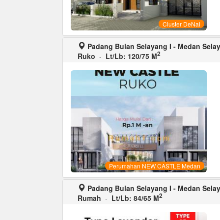
Cluster DeNai
Padang Bulan Selayang I - Medan Sela
2
Ruko
-
Lt/Lb: 120/75 M
Perumahan NEW CASTLE Medan
Padang Bulan Selayang I - Medan Sela
2
Rumah
-
Lt/Lb: 84/65 M