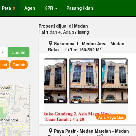
Peta
Agen
KPR
Pasang Iklan
Properti dijual di Medan
Hal
1
dari
4
, Ada
37
listing
Sukaramai I - Medan Area - Medan
2
Ruko
-
Lt/Lb: 160/592 M
Update
port
Furnish
Asia Mega Mas
Paya Pasir - Medan Marelan - Medan
2