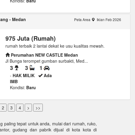
Kondisi:
Baru
yang - Medan
Peta Area
Iklan Feb 2026
975 Juta (Rumah)
rumah terbaik 2 lantai dekat ke usu kualitas mewah.
Perumahan NEW CASTLE Medan
Jl Bunga terompet gumban surbakti, Med...
3
3
1
-
HAK MILIK
Ada
IMB
Kondisi:
Baru
paling tepat untuk anda, mulai dari rumah, ruko,
kantor, gudang dan pabrik dijual di kota kota di