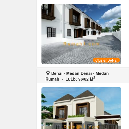
Cluster DeNai
Denai - Medan Denai - Medan
2
Rumah
-
Lt/Lb: 96/82 M