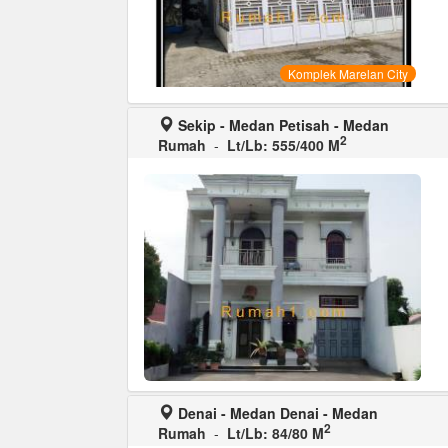
Komplek Marelan City
Sekip - Medan Petisah - Medan
2
Rumah
-
Lt/Lb: 555/400 M
Denai - Medan Denai - Medan
2
Rumah
-
Lt/Lb: 84/80 M