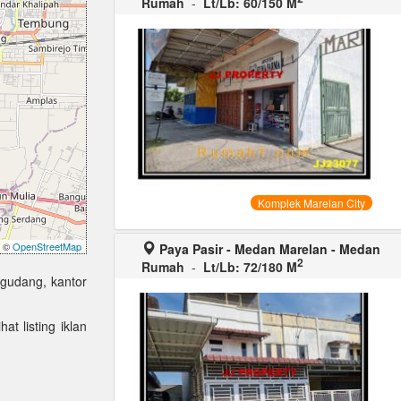
Rumah
-
Lt/Lb: 60/150 M
Komplek Marelan City
©
OpenStreetMap
Paya Pasir - Medan Marelan - Medan
2
Rumah
-
Lt/Lb: 72/180 M
 gudang, kantor
at listing iklan