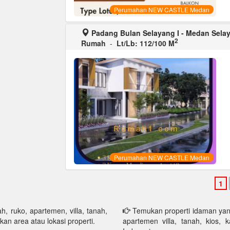
Perumahan NEW CASTLE Medan
Padang Bulan Selayang I - Medan Sela
2
Rumah
-
Lt/Lb: 112/100 M
Perumahan NEW CASTLE Medan
h, ruko, apartemen, villa, tanah,
Temukan properti idaman yang 
kan area atau lokasi properti.
apartemen villa, tanah, kios, 