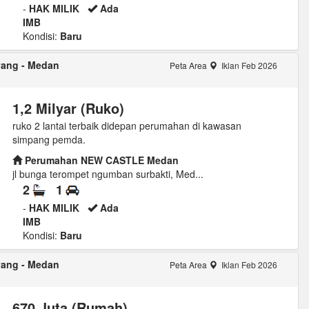
-
HAK MILIK
Ada
IMB
Kondisi:
Baru
yang - Medan
Peta Area
Iklan Feb 2026
1,2 Milyar (Ruko)
ruko 2 lantai terbaik didepan perumahan di kawasan
simpang pemda.
Perumahan NEW CASTLE Medan
jl bunga terompet ngumban surbakti, Med...
2
1
-
HAK MILIK
Ada
IMB
Kondisi:
Baru
yang - Medan
Peta Area
Iklan Feb 2026
670 Juta (Rumah)