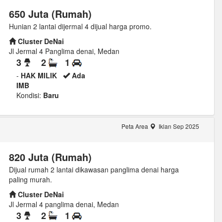
650 Juta (Rumah)
Hunian 2 lantai dijermal 4 dijual harga promo.
Cluster DeNai
Jl Jermal 4 Panglima denai, Medan
3
2
1
-
HAK MILIK
Ada
IMB
Kondisi:
Baru
Peta Area
Iklan Sep 2025
820 Juta (Rumah)
Dijual rumah 2 lantai dikawasan panglima denai harga
paling murah.
Cluster DeNai
Jl Jermal 4 panglima denai, Medan
3
2
1