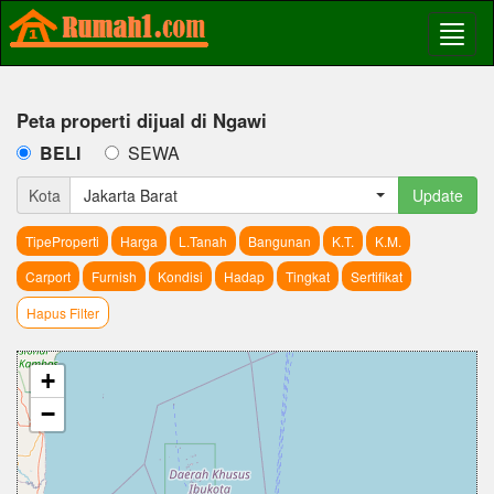
Peta properti dijual di Ngawi
BELI
SEWA
Kota
Jakarta Barat
Update
TipeProperti
Harga
L.Tanah
Bangunan
K.T.
K.M.
Carport
Furnish
Kondisi
Hadap
Tingkat
Sertifikat
Hapus Filter
+
−