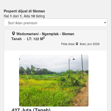
Properti dijual di Sleman
Hal
1
dari
1
, Ada
10
listing
Wedomartani - Ngemplak - Sleman
2
Tanah
-
LT: 122 M
Peta Area
Iklan Jun 2026
427 Juta (Tanah)