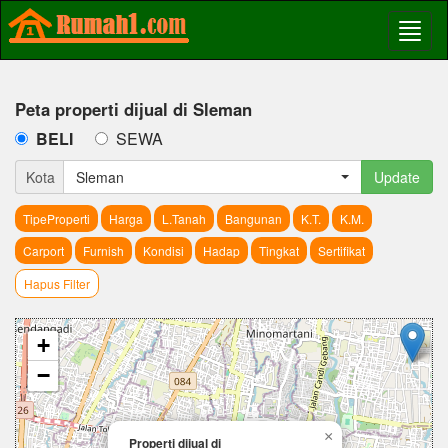
Peta properti dijual di Sleman
BELI
SEWA
Kota
Sleman
Update
TipeProperti
Harga
L.Tanah
Bangunan
K.T.
K.M.
Carport
Furnish
Kondisi
Hadap
Tingkat
Sertifikat
Hapus Filter
+
−
×
Properti dijual di