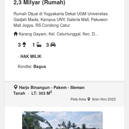
2,3 Milyar (Rumah)
Rumah Dijual di Yogyakarta Dekat UGM Universitas
Gadjah Mada, Kampus UNY, Galeria Mall, Pakuwon
Mall Jogya, RS Condong Catur.
Karang Gayam, Kel. Caturtunggal, Kec. D...
3
1
3
-
HAK MILIK
Kondisi:
Bagus
Harjo Binangun - Pakem - Sleman
2
Tanah
-
LT: 303 M
Peta Area
Iklan Nov 2025