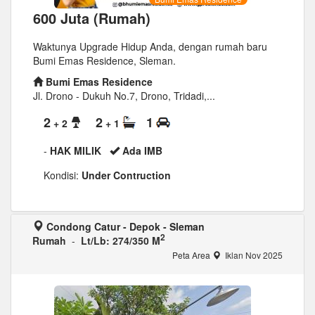
600 Juta (Rumah)
Waktunya Upgrade Hidup Anda, dengan rumah baru
Bumi Emas Residence, Sleman.
Bumi Emas Residence
Jl. Drono - Dukuh No.7, Drono, Tridadi,...
2
2
1
+ 2
+ 1
-
HAK MILIK
Ada IMB
Kondisi:
Under Contruction
Condong Catur - Depok - Sleman
2
Rumah
-
Lt/Lb: 274/350 M
Peta Area
Iklan Nov 2025