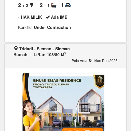
2
2
1
+ 2
+ 1
-
HAK MILIK
Ada IMB
Kondisi:
Under Contruction
Tridadi - Sleman - Sleman
2
Rumah
-
Lt/Lb: 108/80 M
Peta Area
Iklan Dec 2025
Bumi Emas Residence