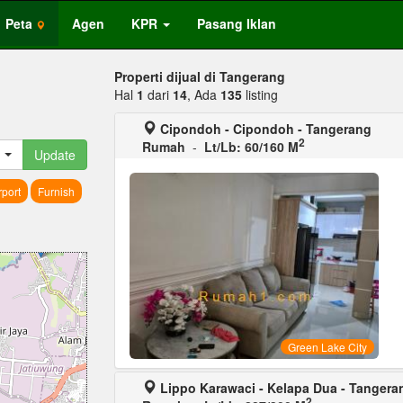
Peta
Agen
KPR
Pasang Iklan
Properti dijual di Tangerang
Hal
1
dari
14
, Ada
135
listing
Cipondoh - Cipondoh - Tangerang
2
Rumah
-
Lt/Lb: 60/160 M
Update
port
Furnish
Green Lake City
Lippo Karawaci - Kelapa Dua - Tangera
2