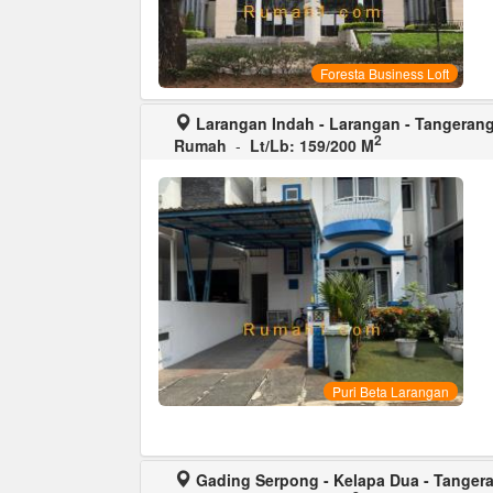
Foresta Business Loft
Larangan Indah - Larangan - Tangeran
2
Rumah
-
Lt/Lb: 159/200 M
Puri Beta Larangan
Gading Serpong - Kelapa Dua - Tanger