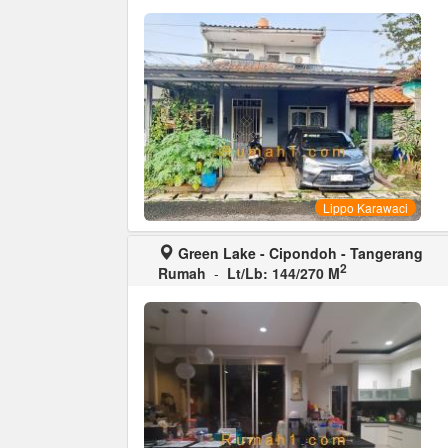
Lippo Karawaci
Green Lake - Cipondoh - Tangerang
2
Rumah
-
Lt/Lb: 144/270 M