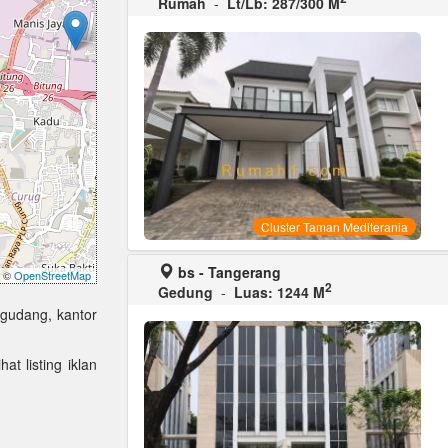
Rumah
-
Lt/Lb: 287/300 M
Cluster Taman Mediterania
bs - Tangerang
©
OpenStreetMap
2
Gedung
-
Luas: 1244 M
 gudang, kantor
at listing iklan