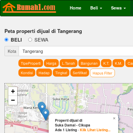
Home
Beli
Sewa
Peta properti dijual di Tangerang
BELI
SEWA
Kota
Tangerang
TipeProperti
Harga
L.Tanah
Bangunan
K.T.
K.M.
Car
Kondisi
Hadap
Tingkat
Sertifikat
Hapus Filter
+
−
×
Properti dijual di
Suka Damai - Cikupa
Ada 1 Listing
-
Klik Lihat Listing...