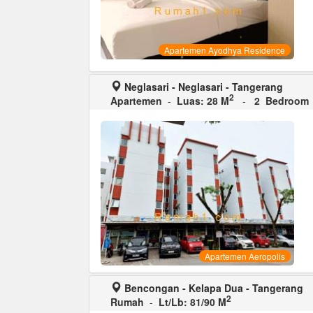
Apartemen Ayodhya Residence
Neglasari - Neglasari - Tangerang
2
Apartemen
-
Luas: 28 M
-
2 Bedroom
Apartemen Aeropolis
Bencongan - Kelapa Dua - Tangerang
2
Rumah
-
Lt/Lb: 81/90 M