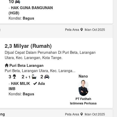
10
-
HAK GUNA BANGUNAN
(HGB)
Kondisi:
Bagus
g
Peta Area
Iklan Oct 2025
2,3 Milyar (Rumah)
Dijual Cepat Dalam Perumahan Di Puri Beta, Larangan
Utara, Kec. Larangan, Kota Tange.
Puri Beta Larangan
Puri Beta, Larangan Utara, Kec. Laranga...
3
2
2
Nano
+ 1
-
HAK MILIK
Ada
IMB
Kondisi:
Bagus
PT Fatihah
Istimewa Perkasa
ang
Peta Area
Iklan Oct 2025