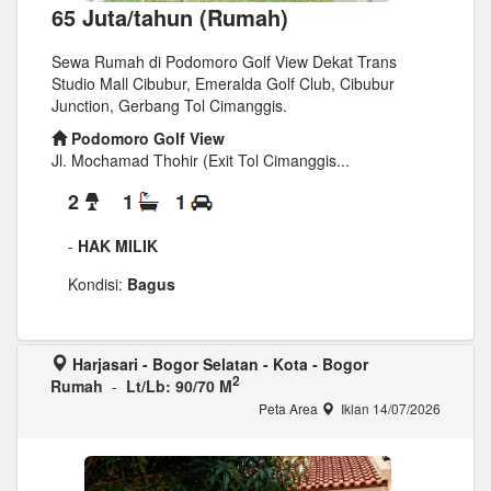
65 Juta/tahun (Rumah)
Sewa Rumah di Podomoro Golf View Dekat Trans
Studio Mall Cibubur, Emeralda Golf Club, Cibubur
Junction, Gerbang Tol Cimanggis.
Podomoro Golf View
Jl. Mochamad Thohir (Exit Tol Cimanggis...
2
1
1
-
HAK MILIK
Kondisi:
Bagus
Harjasari - Bogor Selatan - Kota - Bogor
2
Rumah
-
Lt/Lb: 90/70 M
Peta Area
Iklan 14/07/2026