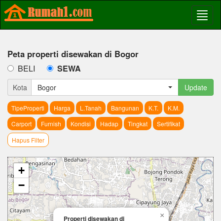
Peta properti disewakan di Bogor
BELI
SEWA
Kota
Bogor
Update
TipeProperti
Harga
L.Tanah
Bangunan
K.T.
K.M.
Carport
Furnish
Kondisi
Hadap
Tingkat
Sertifikat
Hapus Filter
+
−
×
Properti disewakan di