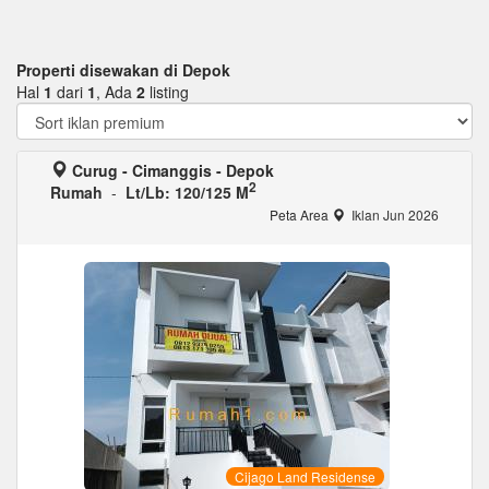
Properti disewakan di Depok
Hal
1
dari
1
, Ada
2
listing
Curug - Cimanggis - Depok
2
Rumah
-
Lt/Lb: 120/125 M
Peta Area
Iklan Jun 2026
Cijago Land Residense