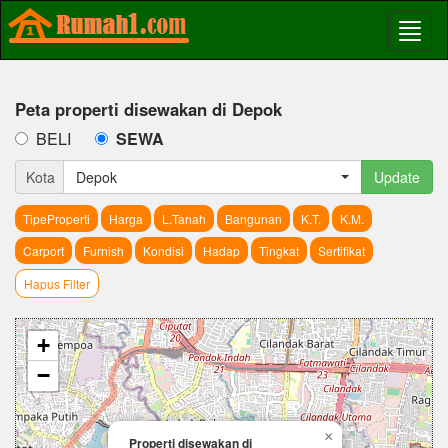
Peta properti disewakan di Depok
BELI
SEWA
Kota
Depok
Update
TipeProperti
Harga
L.Tanah
Bangunan
K.T.
K.M.
Carport
Furnish
Kondisi
Hadap
Tingkat
Sertifikat
Hapus Filter
+
−
×
Properti disewakan di