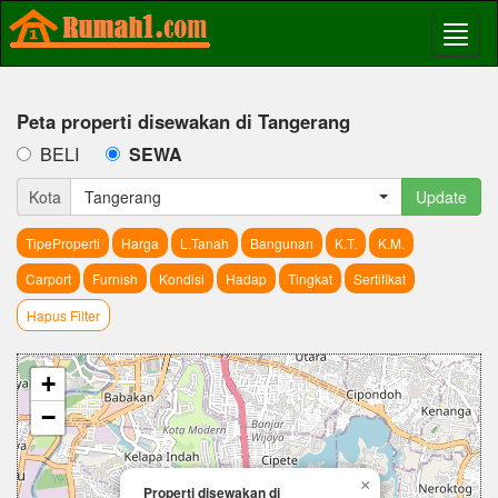
Peta properti disewakan di Tangerang
BELI
SEWA
Kota
Tangerang
Update
TipeProperti
Harga
L.Tanah
Bangunan
K.T.
K.M.
Carport
Furnish
Kondisi
Hadap
Tingkat
Sertifikat
Hapus Filter
+
−
×
Properti disewakan di