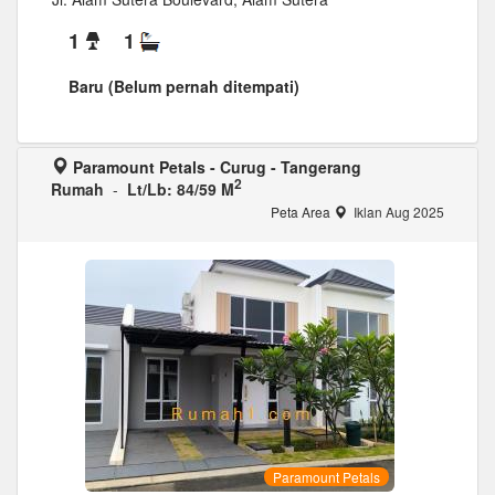
1
1
Baru (Belum pernah ditempati)
Paramount Petals - Curug - Tangerang
2
Rumah
-
Lt/Lb: 84/59 M
Peta Area
Iklan Aug 2025
Paramount Petals