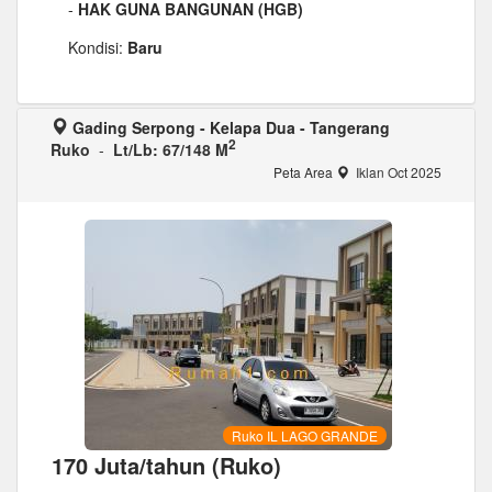
-
HAK GUNA BANGUNAN (HGB)
Kondisi:
Baru
Gading Serpong - Kelapa Dua - Tangerang
2
Ruko
-
Lt/Lb: 67/148 M
Peta Area
Iklan Oct 2025
Ruko IL LAGO GRANDE
170 Juta/tahun (Ruko)