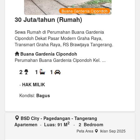
Buana Gardenia Cipondoh
30 Juta/tahun (Rumah)
Sewa Rumah di Perumahan Buana Gardenia
Cipondoh Dekat Pasar Modern Graha Raya,
Transmart Graha Raya, RS Brawijaya Tangerang.
Buana Gardenia Cipondoh
Perumahan Buana Gardenia Cipondoh Kel. ...
2
1
1
-
HAK MILIK
Kondisi:
Bagus
BSD City - Pagedangan - Tangerang
2
Apartemen
-
Luas: 91 M
-
2 Bedroom
Peta Area
Iklan Sep 2025