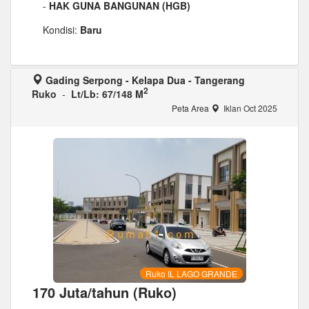
-
HAK GUNA BANGUNAN (HGB)
Kondisi:
Baru
Gading Serpong - Kelapa Dua - Tangerang
2
Ruko
-
Lt/Lb: 67/148 M
Peta Area
Iklan Oct 2025
Ruko IL LAGO GRANDE
170 Juta/tahun (Ruko)