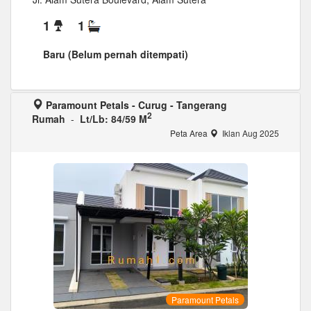
1
1
Baru (Belum pernah ditempati)
Paramount Petals - Curug - Tangerang
2
Rumah
-
Lt/Lb: 84/59 M
Peta Area
Iklan Aug 2025
Paramount Petals