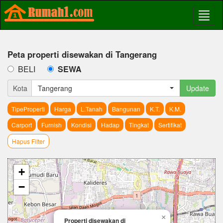
Peta properti disewakan di Tangerang
BELI
SEWA
Kota
Tangerang
Update
TipeProperti
Harga
L.Tanah
Bangunan
K.T.
K.M.
Carport
Furnish
Kondisi
Hadap
Tingkat
Sertifikat
Hapus Filter
+
−
×
Properti disewakan di