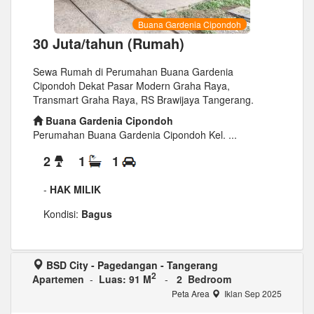
Buana Gardenia Cipondoh
30 Juta/tahun (Rumah)
Sewa Rumah di Perumahan Buana Gardenia
Cipondoh Dekat Pasar Modern Graha Raya,
Transmart Graha Raya, RS Brawijaya Tangerang.
Buana Gardenia Cipondoh
Perumahan Buana Gardenia Cipondoh Kel. ...
2
1
1
-
HAK MILIK
Kondisi:
Bagus
BSD City - Pagedangan - Tangerang
2
Apartemen
-
Luas: 91 M
-
2 Bedroom
Peta Area
Iklan Sep 2025