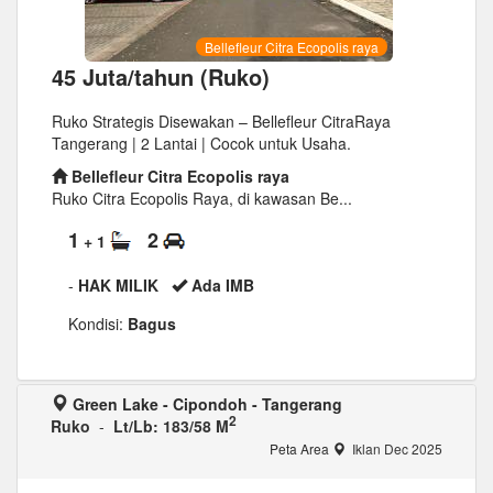
Bellefleur Citra Ecopolis raya
45 Juta/tahun (Ruko)
Ruko Strategis Disewakan – Bellefleur CitraRaya
Tangerang | 2 Lantai | Cocok untuk Usaha.
Bellefleur Citra Ecopolis raya
Ruko Citra Ecopolis Raya, di kawasan Be...
1
2
+ 1
-
HAK MILIK
Ada IMB
Kondisi:
Bagus
Green Lake - Cipondoh - Tangerang
2
Ruko
-
Lt/Lb: 183/58 M
Peta Area
Iklan Dec 2025