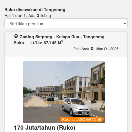
Ruko disewakan di Tangerang
Hal
1
dari
1
, Ada
3
listing
Gading Serpong - Kelapa Dua - Tangerang
2
Ruko
-
Lt/Lb: 67/148 M
Peta Area
Iklan Oct 2025
Ruko IL LAGO GRANDE
170 Juta/tahun (Ruko)