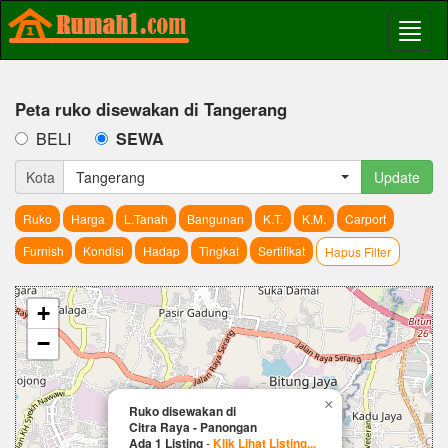
Peta ruko disewakan di Tangerang
BELI
SEWA
Kota
Tangerang
Update
Ruko
Harga
L.Tanah
Bangunan
K.T.
K.M.
Carport
Furnish
Kondisi
Hadap
Tingkat
Sertifikat
Hapus Filter
+
−
×
Ruko disewakan di
Citra Raya - Panongan
Ada 1 Listing
-
Klik Lihat Listing...