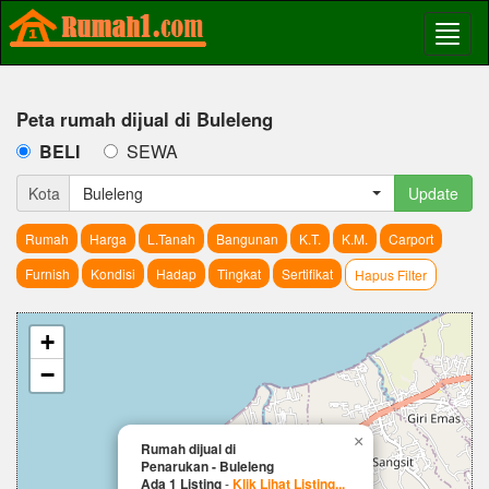
Peta rumah dijual di Buleleng
BELI
SEWA
Kota
Buleleng
Update
Rumah
Harga
L.Tanah
Bangunan
K.T.
K.M.
Carport
Furnish
Kondisi
Hadap
Tingkat
Sertifikat
Hapus Filter
+
−
×
Rumah dijual di
Penarukan - Buleleng
Ada 1 Listing
-
Klik Lihat Listing...