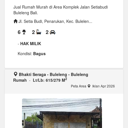
Jual Rumah Murah di Area Komplek Jalan Setiabudi
Buleleng Bali.
Jl. Setia Budi, Penarukan, Kec. Bulelen...
6
2
2
-
HAK MILIK
Kondisi:
Bagus
Bhakti Seraga - Buleleng - Buleleng
2
Rumah
-
Lt/Lb: 615/279 M
Peta Area
Iklan Apr 2026