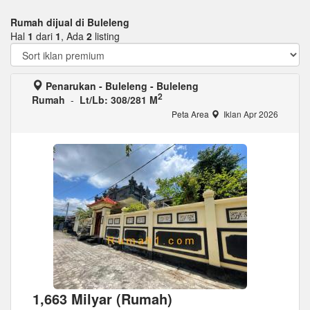
Rumah dijual di Buleleng
Hal
1
dari
1
, Ada
2
listing
Penarukan - Buleleng - Buleleng
2
Rumah
-
Lt/Lb: 308/281 M
Peta Area
Iklan Apr 2026
1,663 Milyar (Rumah)