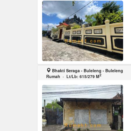
Bhakti Seraga - Buleleng - Buleleng
2
Rumah
-
Lt/Lb: 615/279 M