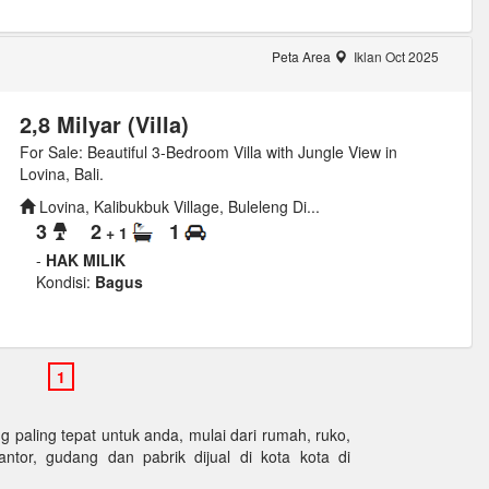
Peta Area
Iklan Oct 2025
2,8 Milyar (Villa)
For Sale: Beautiful 3-Bedroom Villa with Jungle View in
Lovina, Bali.
Lovina, Kalibukbuk Village, Buleleng Di...
3
2
1
+ 1
-
HAK MILIK
Kondisi:
Bagus
paling tepat untuk anda, mulai dari rumah, ruko,
kantor, gudang dan pabrik dijual di kota kota di