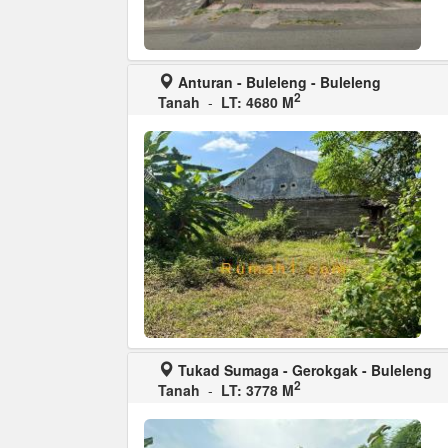
Anturan - Buleleng - Buleleng
2
Tanah
-
LT: 4680 M
Tukad Sumaga - Gerokgak - Buleleng
2
Tanah
-
LT: 3778 M