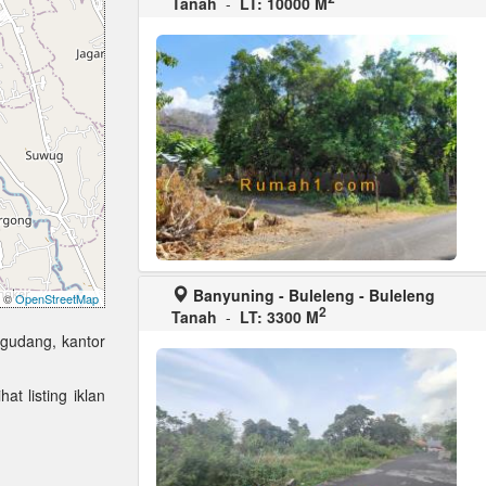
Tanah
-
LT: 10000 M
Banyuning - Buleleng - Buleleng
©
OpenStreetMap
2
Tanah
-
LT: 3300 M
 gudang, kantor
at listing iklan