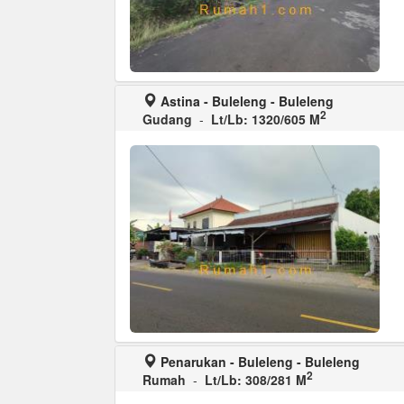
Astina - Buleleng - Buleleng
2
Gudang
-
Lt/Lb: 1320/605 M
Penarukan - Buleleng - Buleleng
2
Rumah
-
Lt/Lb: 308/281 M