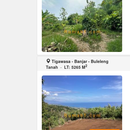
Tigawasa - Banjar - Buleleng
2
Tanah
-
LT: 5265 M