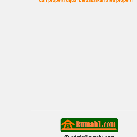
admin@rumah1
.com