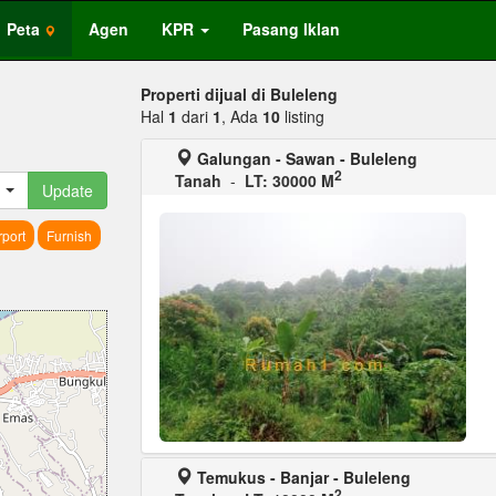
Peta
Agen
KPR
Pasang Iklan
Properti dijual di Buleleng
Hal
1
dari
1
, Ada
10
listing
Galungan - Sawan - Buleleng
2
Tanah
-
LT: 30000 M
Update
port
Furnish
Temukus - Banjar - Buleleng
2