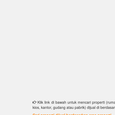
Klik link di bawah untuk mencari properti (ruma
kios, kantor, gudang atau pabrik) dijual di berdasar
Cari properti dijual berdasarkan area properti