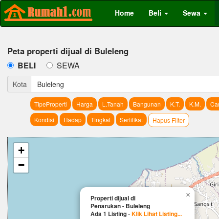
Home
Beli
Sewa
Peta properti dijual di Buleleng
BELI
SEWA
Kota
Buleleng
TipeProperti
Harga
L.Tanah
Bangunan
K.T.
K.M.
Car
Kondisi
Hadap
Tingkat
Sertifikat
Hapus Filter
+
−
×
Properti dijual di
Penarukan - Buleleng
Ada 1 Listing
-
Klik Lihat Listing...