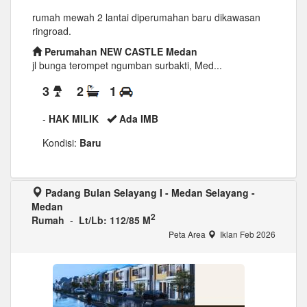
rumah mewah 2 lantai diperumahan baru dikawasan
ringroad.
Perumahan NEW CASTLE Medan
jl bunga terompet ngumban surbakti, Med...
3
2
1
-
HAK MILIK
Ada IMB
Kondisi:
Baru
Padang Bulan Selayang I - Medan Selayang -
Medan
2
Rumah
-
Lt/Lb: 112/85 M
Peta Area
Iklan Feb 2026