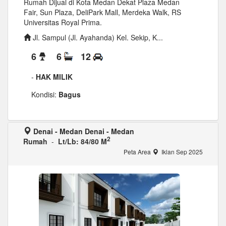
Rumah Dijual di Kota Medan Dekat Plaza Medan
Fair, Sun Plaza, DeliPark Mall, Merdeka Walk, RS
Universitas Royal Prima.
Jl. Sampul (Jl. Ayahanda) Kel. Sekip, K...
6
6
12
-
HAK MILIK
Kondisi:
Bagus
Denai - Medan Denai - Medan
2
Rumah
-
Lt/Lb: 84/80 M
Peta Area
Iklan Sep 2025