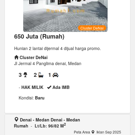
Cluster DeNai
650 Juta (Rumah)
Hunian 2 lantai dijermal 4 dijual harga promo.
Cluster DeNai
Jl Jermal 4 Panglima denai, Medan
3
2
1
-
HAK MILIK
Ada IMB
Kondisi:
Baru
Denai - Medan Denai - Medan
2
Rumah
-
Lt/Lb: 96/82 M
Peta Area
Iklan Sep 2025