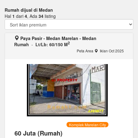
Rumah dijual di Medan
Hal
1
dari
4
, Ada
34
listing
Paya Pasir - Medan Marelan - Medan
2
Rumah
-
Lt/Lb: 60/150 M
Peta Area
Iklan Oct 2025
Komplek Marelan City
60 Juta (Rumah)