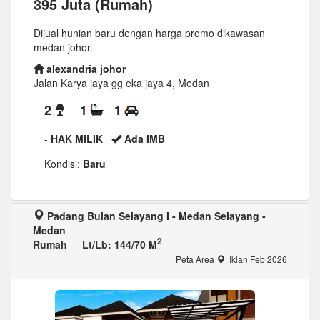
395 Juta (Rumah)
Dijual hunian baru dengan harga promo dikawasan
medan johor.
alexandria johor
Jalan Karya jaya gg eka jaya 4, Medan
2
1
1
-
HAK MILIK
Ada IMB
Kondisi:
Baru
Padang Bulan Selayang I - Medan Selayang -
Medan
2
Rumah
-
Lt/Lb: 144/70 M
Peta Area
Iklan Feb 2026