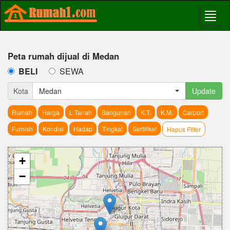
Peta rumah dijual di Medan
BELI
SEWA
Kota
Medan
Update
Rumah
Harga
L.Tanah
Bangunan
K.T.
K.M.
Carport
Furnish
Kondisi
Hadap
Tingkat
Sertifikat
Hapus Filter
+
−