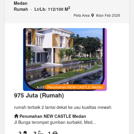
Medan
2
Rumah
-
Lt/Lb: 112/100 M
Peta Area
Iklan Feb 2026
Perumahan NEW CASTLE Medan
975 Juta (Rumah)
rumah terbaik 2 lantai dekat ke usu kualitas mewah.
Perumahan NEW CASTLE Medan
Jl Bunga terompet gumban surbakti, Med...
3
3
1