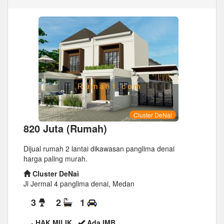
Cluster DeNai
820 Juta (Rumah)
Dijual rumah 2 lantai dikawasan panglima denai
harga paling murah.
Cluster DeNai
Jl Jermal 4 panglima denai, Medan
3
2
1
-
HAK MILIK
Ada IMB