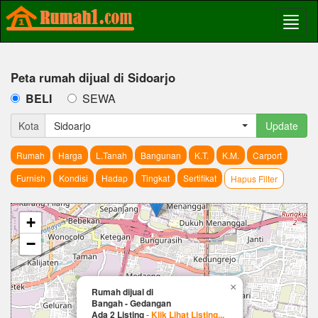
Peta rumah dijual di Sidoarjo
BELI
SEWA
Kota
Sidoarjo
Update
Rumah
Harga
L.Tanah
Bangunan
K.T.
K.M.
Carport
Furnish
Kondisi
Hadap
Tingkat
Sertifikat
Hapus Filter
+
−
×
Rumah dijual di
Bangah - Gedangan
Ada 2 Listing
-
Klik Lihat Listing...