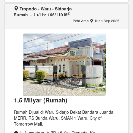
Tropodo - Waru - Sidoarjo
2
Rumah
-
Lt/Lb: 166/110 M
Peta Area
Iklan Sep 2025
1,5 Milyar (Rumah)
Rumah Dijual di Waru Sidarjo Dekat Bandara Juanda,
MERR, RS Bunda Waru, SMAN 1 Waru, City of
Tomorrow Mall.
Jl. Nusantara IV BD-15 Kel. Tropodo, Ke...