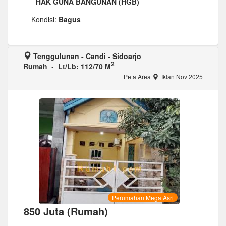
-
HAK GUNA BANGUNAN (HGB)
Kondisi:
Bagus
Tenggulunan - Candi - Sidoarjo
2
Rumah
-
Lt/Lb: 112/70 M
Peta Area
Iklan Nov 2025
Perumahan Mega Asri
850 Juta (Rumah)