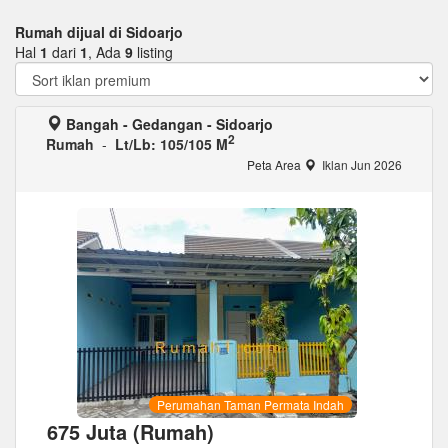
Rumah dijual di Sidoarjo
Hal
1
dari
1
, Ada
9
listing
Bangah - Gedangan - Sidoarjo
2
Rumah
-
Lt/Lb: 105/105 M
Peta Area
Iklan Jun 2026
Perumahan Taman Permata Indah
675 Juta (Rumah)