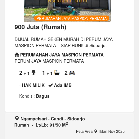
PERUMAHAN JAYA MASPION PERMATA
900 Juta (Rumah)
DIJUAL RUMAH SEKEN MURAH DI PERUM JAYA
MASPION PERMATA – SIAP HUNI! di Sidoarjo.
PERUMAHAN JAYA MASPION PERMATA
PERUM JAYA MASPION PERMATA
2
1
2
+ 1
+ 1
-
HAK MILIK
Ada IMB
Kondisi:
Bagus
Ngampelsari - Candi - Sidoarjo
2
Rumah
-
Lt/Lb: 91/50 M
Peta Area
Iklan Nov 2025