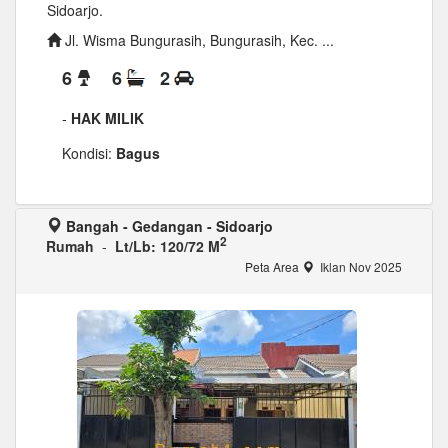
Sidoarjo.
Jl. Wisma Bungurasih, Bungurasih, Kec. ...
6
6
2
-
HAK MILIK
Kondisi:
Bagus
Bangah - Gedangan - Sidoarjo
2
Rumah
-
Lt/Lb: 120/72 M
Peta Area
Iklan Nov 2025