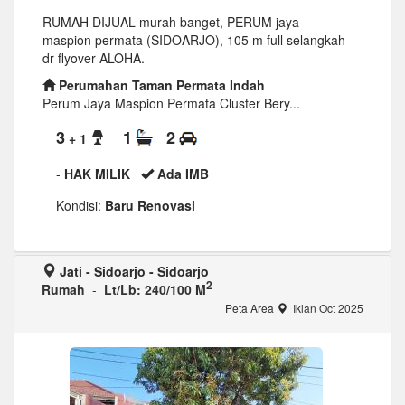
RUMAH DIJUAL murah banget, PERUM jaya
maspion permata (SIDOARJO), 105 m full selangkah
dr flyover ALOHA.
Perumahan Taman Permata Indah
Perum Jaya Maspion Permata Cluster Bery...
3
1
2
+ 1
-
HAK MILIK
Ada IMB
Kondisi:
Baru Renovasi
Jati - Sidoarjo - Sidoarjo
2
Rumah
-
Lt/Lb: 240/100 M
Peta Area
Iklan Oct 2025