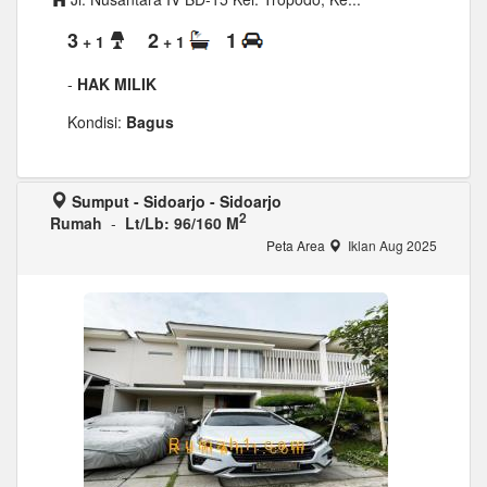
3
2
1
+ 1
+ 1
-
HAK MILIK
Kondisi:
Bagus
Sumput - Sidoarjo - Sidoarjo
2
Rumah
-
Lt/Lb: 96/160 M
Peta Area
Iklan Aug 2025