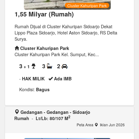
Cluster Kahuripan Park
1,55 Milyar (Rumah)
Rumah Dijual di Cluster Kahuripan Sidoarjo Dekat
Lippo Plaza Sidoarjo, Hotel Aston Sidoarjo, RS Delta
Surya.
Cluster Kahuripan Park
Cluster Kahuripan Park Kel. Sumput, Kec...
3
3
2
+ 1
-
HAK MILIK
Ada IMB
Kondisi:
Bagus
Gedangan - Gedangan - Sidoarjo
2
Rumah
-
Lt/Lb: 80/107 M
Peta Area
Iklan Jun 2026