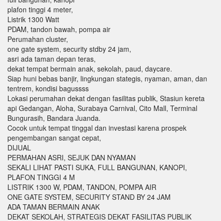
plafon tinggi 4 meter,
Listrik 1300 Watt
PDAM, tandon bawah, pompa air
Perumahan cluster,
one gate system, security stdby 24 jam,
asri ada taman depan teras,
dekat tempat bermain anak, sekolah, paud, daycare.
Siap huni bebas banjir, lingkungan stategis, nyaman, aman, dan
tentrem, kondisi bagussss
Lokasi perumahan dekat dengan fasilitas publik, Stasiun kereta
api Gedangan, Aloha, Surabaya Carnival, Cito Mall, Terminal
Bungurasih, Bandara Juanda.
Cocok untuk tempat tinggal dan investasi karena prospek
pengembangan sangat cepat,
DIJUAL
PERMAHAN ASRI, SEJUK DAN NYAMAN
SEKALI LIHAT PASTI SUKA, FULL BANGUNAN, KANOPI,
PLAFON TINGGI 4 M
LISTRIK 1300 W, PDAM, TANDON, POMPA AIR
ONE GATE SYSTEM, SECURITY STAND BY 24 JAM
ADA TAMAN BERMAIN ANAK
DEKAT SEKOLAH, STRATEGIS DEKAT FASILITAS PUBLIK