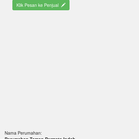
Klik Pesan ke Penjual
Nama Perumahan:
Perumahan Taman Permata Indah