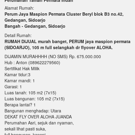
Alamat Rumah:
Perum Jaya Maspion Permata Cluster Beryl blok B3 no.42,
Gedangan, Sidoarjo
Bangah - Gedangan, Sidoarjo
Detail Rumah:
RUMAH DIJUAL murah banget, PERUM jaya maspion permata
(SIDOARJO), 105 m full selangkah dr flyover ALOHA.
DIJAMIN MURAHHHH (NO SMS) Rp. 675.000.000
Hub : Anton (089622279560)
Sertifikat Hak Milik
Kamar tidur:3
Kamar mandi: 1
Garasi: 1
Luas tanah: 105 m2 (7x15)
Luas bangunan: 105 m2 (7x15)
Berapa lantai? 1
Bangunan menghadap: Utara
DEKAT FLY OVER ALOHA JUANDA
Perumahan Asri, sejuk dan nyaman,
sekali lihat pasti suka,
full bangunan, kanopi