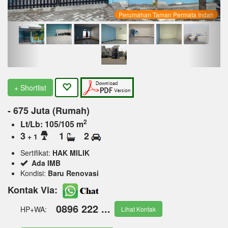
Perumahan Taman Permata Indah
+ Shortlist
- 675 Juta (Rumah)
2
Lt/Lb: 105/105 m
3
1
2
+ 1
Sertifikat:
HAK MILIK
Ada IMB
Kondisi:
Baru Renovasi
Kontak Via:
0896 222 ...
HP+WA:
Lihat Kontak