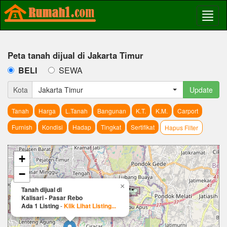
Peta tanah dijual di Jakarta Timur
BELI
SEWA
Kota
Jakarta Timur
Update
Tanah
Harga
L.Tanah
Bangunan
K.T.
K.M.
Carport
Furnish
Kondisi
Hadap
Tingkat
Sertifikat
Hapus Filter
+
−
×
Tanah dijual di
Kalisari - Pasar Rebo
Ada 1 Listing
-
Klik Lihat Listing...