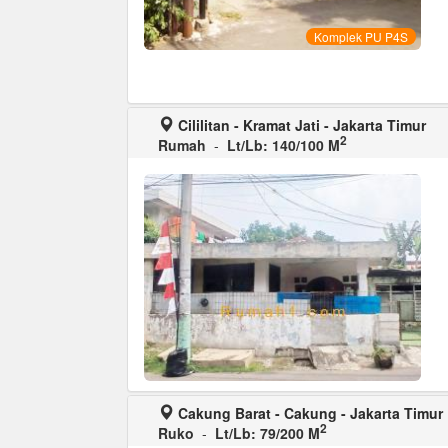
Komplek PU P4S
Cililitan - Kramat Jati - Jakarta Timur
2
Rumah
-
Lt/Lb: 140/100 M
Cakung Barat - Cakung - Jakarta Timur
2
Ruko
-
Lt/Lb: 79/200 M