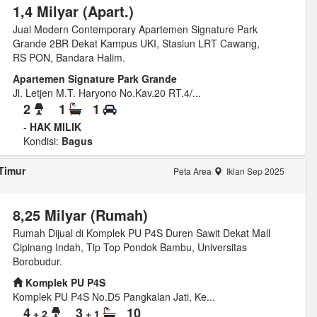
1,4 Milyar (Apart.)
Jual Modern Contemporary Apartemen Signature Park
Grande 2BR Dekat Kampus UKI, Stasiun LRT Cawang,
RS PON, Bandara Halim.
Apartemen Signature Park Grande
Jl. Letjen M.T. Haryono No.Kav.20 RT.4/...
2
1
1
-
HAK MILIK
Kondisi:
Bagus
Timur
Peta Area
Iklan Sep 2025
8,25 Milyar (Rumah)
Rumah Dijual di Komplek PU P4S Duren Sawit Dekat Mall
Cipinang Indah, Tip Top Pondok Bambu, Universitas
Borobudur.
Komplek PU P4S
Komplek PU P4S No.D5 Pangkalan Jati, Ke...
4
3
10
+ 2
+ 1