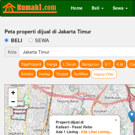
Home
Beli
Sewa
Peta properti dijual di Jakarta Timur
BELI
SEWA
Kota
Jakarta Timur
TipeProperti
Harga
L.Tanah
Bangunan
K.T.
K.M.
Car
Kondisi
Hadap
Tingkat
Sertifikat
Hapus Filter
+
−
×
Properti dijual di
Kalisari - Pasar Rebo
Ada 1 Listing
-
Klik Lihat Listing...