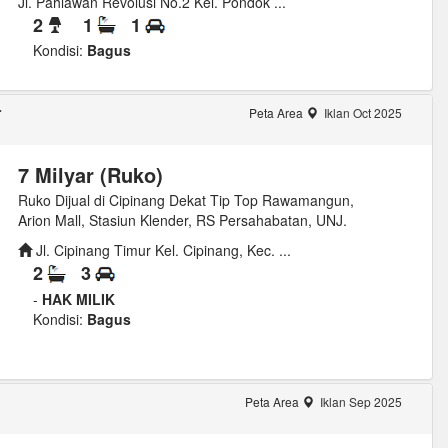
Jl. Pahlawan Revolusi No.2 Kel. Pondok ...
2
1
1
Kondisi:
Bagus
r
Peta Area
Iklan Oct 2025
7 Milyar (Ruko)
Ruko Dijual di Cipinang Dekat Tip Top Rawamangun,
Arion Mall, Stasiun Klender, RS Persahabatan, UNJ.
Jl. Cipinang Timur Kel. Cipinang, Kec. ...
2
3
-
HAK MILIK
Kondisi:
Bagus
Peta Area
Iklan Sep 2025