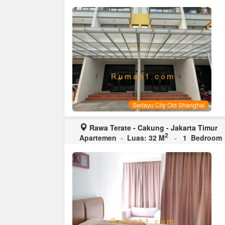
Sedayu City Old Shanghai
Rawa Terate - Cakung - Jakarta Timur
2
Apartemen
-
Luas: 32 M
-
1 Bedroom