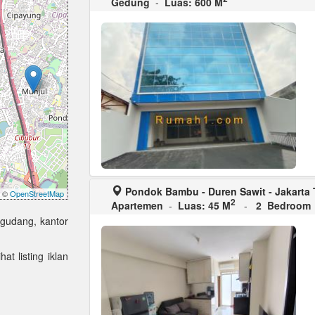
Gedung
-
Luas: 600 M
Pondok Bambu - Duren Sawit - Jakarta 
©
OpenStreetMap
2
Apartemen
-
Luas: 45 M
-
2 Bedroom
 gudang, kantor
at listing iklan