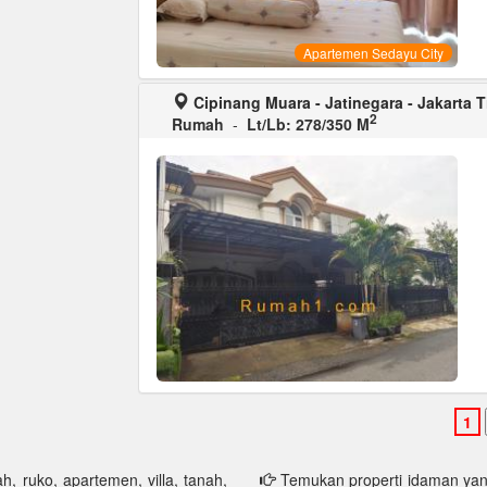
Apartemen Sedayu City
Cipinang Muara - Jatinegara - Jakarta 
2
Rumah
-
Lt/Lb: 278/350 M
h, ruko, apartemen, villa, tanah,
Temukan properti idaman yang 