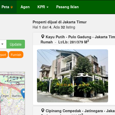
Peta
Agen
KPR
Pasang Iklan
Properti dijual di Jakarta Timur
Hal
1
dari
4
, Ada
32
listing
Kayu Putih - Pulo Gadung - Jakarta Tim
2
Rumah
-
Lt/Lb: 281/379 M
Update
port
Furnish
Cipinang Cempedak - Jatinegara - Jaka
2