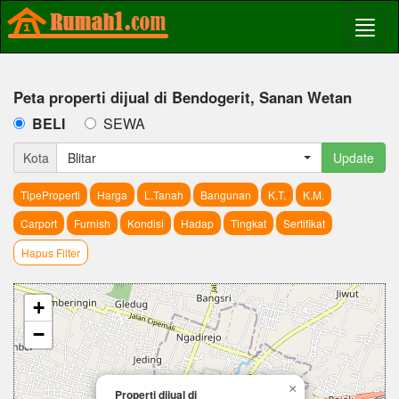
Peta properti dijual di Bendogerit, Sanan Wetan
BELI
SEWA
Kota
Blitar
Update
TipeProperti
Harga
L.Tanah
Bangunan
K.T.
K.M.
Carport
Furnish
Kondisi
Hadap
Tingkat
Sertifikat
Hapus Filter
+
−
×
Properti dijual di