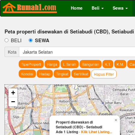
Home
Beli
Sewa
Peta properti disewakan di Setiabudi (CBD), Setiabudi
BELI
SEWA
Kota
Jakarta Selatan
TipeProperti
Harga
L.Tanah
Bangunan
K.T.
K.M.
Car
Kondisi
Hadap
Tingkat
Sertifikat
Hapus Filter
+
−
×
Properti disewakan di
Setiabudi (CBD) - Setiabudi
Ada 1 Listing
-
Klik Lihat Listing...