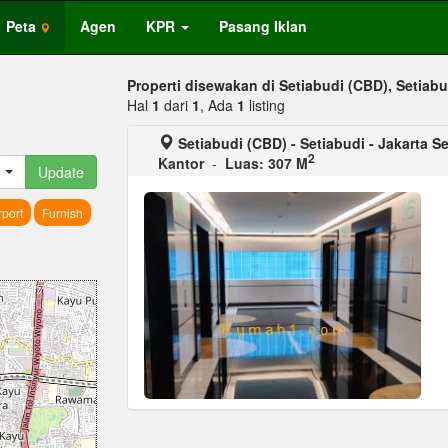
Peta
Agen
KPR
Pasang Iklan
Properti disewakan di Setiabudi (CBD), Setiabu
Hal
1
dari
1
, Ada
1
listing
Setiabudi (CBD) - Setiabudi - Jakarta S
2
Kantor
-
Luas: 307 M
Update
port
Furnish