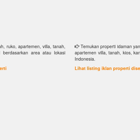
h, ruko, apartemen, villa, tanah,
Temukan properti idaman yang 
i berdasarkan area atau lokasi
apartemen villa, tanah, kios, k
Indonesia.
erti
Lihat listing iklan properti di