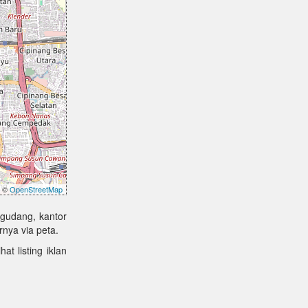
©
OpenStreetMap
 gudang, kantor
rnya via peta.
at listing iklan