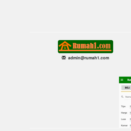
admin@rumah1
.com