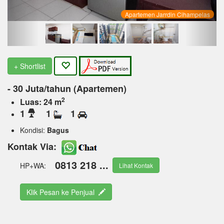
Apartemen Jarrdin Cihampelas
+ Shortlist
- 30 Juta/tahun (Apartemen)
2
Luas: 24 m
1
1
1
Kondisi:
Bagus
Kontak Via:
0813 218 ...
HP+WA:
Lihat Kontak
Klik Pesan ke Penjual