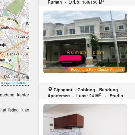
2
Rumah
-
Lt/Lb: 160/156 M
Podomoro Park Cluster Anapuri
©
OpenStreetMap
Cipaganti - Coblong - Bandung
2
 gudang, kantor
Apartemen
-
Luas: 24 M
-
Studio
at listing iklan