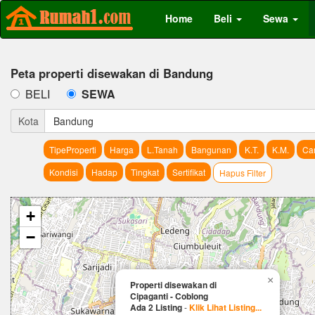
Home
Beli
Sewa
Peta properti disewakan di Bandung
BELI
SEWA
Kota
Bandung
TipeProperti
Harga
L.Tanah
Bangunan
K.T.
K.M.
Car
Kondisi
Hadap
Tingkat
Sertifikat
Hapus Filter
+
−
×
Properti disewakan di
Cipaganti - Coblong
Ada 2 Listing
-
Klik Lihat Listing...