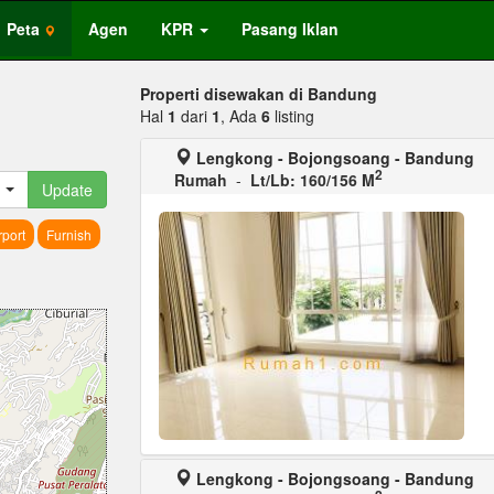
Peta
Agen
KPR
Pasang Iklan
Properti disewakan di Bandung
Hal
1
dari
1
, Ada
6
listing
Lengkong - Bojongsoang - Bandung
2
Rumah
-
Lt/Lb: 160/156 M
Update
port
Furnish
Lengkong - Bojongsoang - Bandung