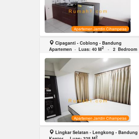
Apartemen Jarrdin Cihampelas
Cipaganti - Coblong - Bandung
2
Apartemen
-
Luas: 40 M
-
2 Bedroom
Apartemen Jarrdin Cihampelas
Lingkar Selatan - Lengkong - Bandung
2
Kantor
-
Luas: 325 M