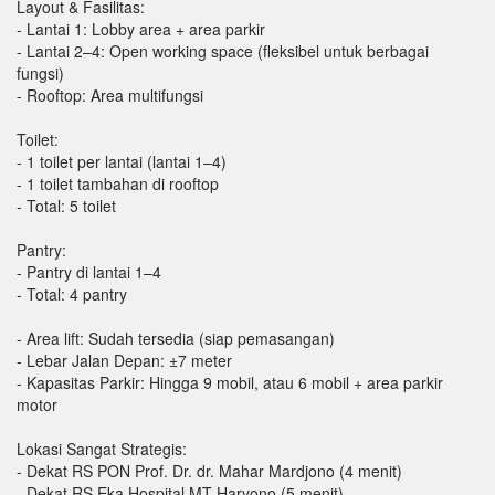
Layout & Fasilitas:
- Lantai 1: Lobby area + area parkir
- Lantai 2–4: Open working space (fleksibel untuk berbagai
fungsi)
- Rooftop: Area multifungsi
Toilet:
- 1 toilet per lantai (lantai 1–4)
- 1 toilet tambahan di rooftop
- Total: 5 toilet
Pantry:
- Pantry di lantai 1–4
- Total: 4 pantry
- Area lift: Sudah tersedia (siap pemasangan)
- Lebar Jalan Depan: ±7 meter
- Kapasitas Parkir: Hingga 9 mobil, atau 6 mobil + area parkir
motor
Lokasi Sangat Strategis:
- Dekat RS PON Prof. Dr. dr. Mahar Mardjono (4 menit)
- Dekat RS Eka Hospital MT Haryono (5 menit)