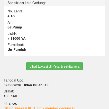
Spesifikasi Lain Gedung:
No. Lantai:
4 1/2
Air:
JetPump
Listrik:
> 11000 VA
Furnished:
Un-Furnish
Lihat Lokasi di Peta & sekitarnya
Tanggal Upd:
09/06/2026
Iklan bulan lalu
Dilihat:
100 Kali
Finance:
Hitung simulasi KPR untuk membeli gedung ini