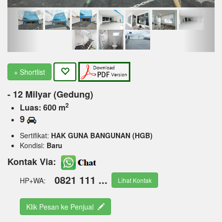
+ Shortlist
- 12 Milyar (Gedung)
2
Luas: 600 m
9
Sertifikat:
HAK GUNA BANGUNAN (HGB)
Kondisi:
Baru
Kontak Via:
0821 111 ...
HP+WA:
Lihat Kontak
Klik Pesan ke Penjual