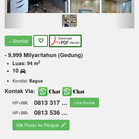
+ Shortlist
- 9,999 Milyar/tahun (Gedung)
2
Luas: 94 m
10
Kondisi:
Bagus
Kontak Via:
0813 317 ...
HP+WA:
Lihat Kontak
0813 536 ...
HP+WA:
Klik Pesan ke Penjual