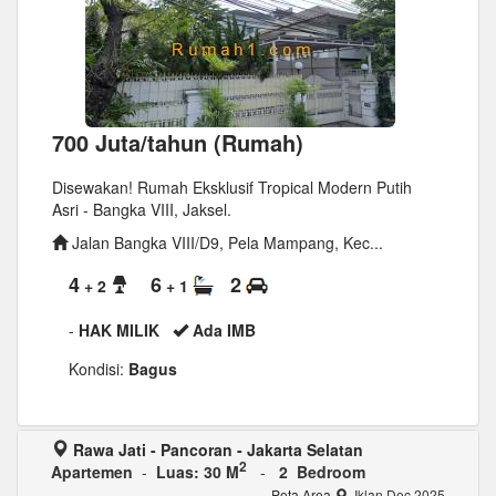
700 Juta/tahun (Rumah)
Disewakan! Rumah Eksklusif Tropical Modern Putih
Asri - Bangka VIII, Jaksel.
Jalan Bangka VIII/D9, Pela Mampang, Kec...
4
6
2
+ 2
+ 1
-
HAK MILIK
Ada IMB
Kondisi:
Bagus
Rawa Jati - Pancoran - Jakarta Selatan
2
Apartemen
-
Luas: 30 M
-
2 Bedroom
Peta Area
Iklan Dec 2025