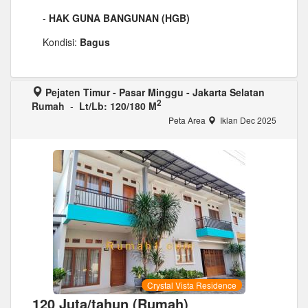
-
HAK GUNA BANGUNAN (HGB)
Kondisi:
Bagus
Pejaten Timur - Pasar Minggu - Jakarta Selatan
2
Rumah
-
Lt/Lb: 120/180 M
Peta Area
Iklan Dec 2025
Crystal Vista Residence
120 Juta/tahun (Rumah)