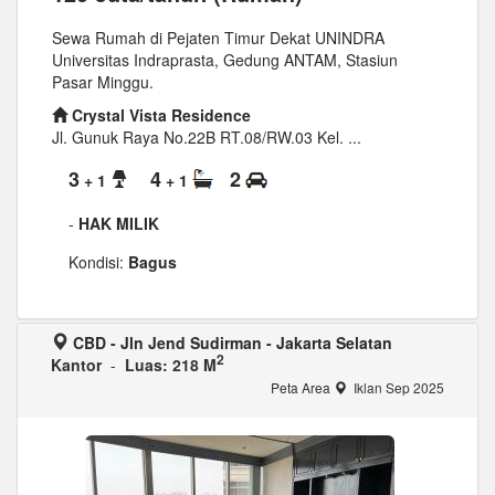
Sewa Rumah di Pejaten Timur Dekat UNINDRA
Universitas Indraprasta, Gedung ANTAM, Stasiun
Pasar Minggu.
Crystal Vista Residence
Jl. Gunuk Raya No.22B RT.08/RW.03 Kel. ...
3
4
2
+ 1
+ 1
-
HAK MILIK
Kondisi:
Bagus
CBD - Jln Jend Sudirman - Jakarta Selatan
2
Kantor
-
Luas: 218 M
Peta Area
Iklan Sep 2025