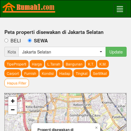
Peta properti disewakan di Jakarta Selatan
BELI
SEWA
Kota
Jakarta Selatan
Update
TipeProperti
Harga
L.Tanah
Bangunan
K.T.
K.M.
Carport
Furnish
Kondisi
Hadap
Tingkat
Sertifikat
Hapus Filter
+
−
×
Properti disewakan di