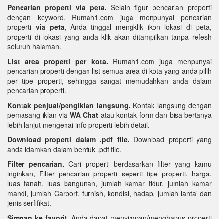
Pencarian properti via peta.
Selain figur pencarian properti
dengan keyword, Rumah1.com juga menpunyai pencarian
properti
via peta
, Anda tinggal mengklik ikon lokasi di peta,
properti di lokasi yang anda klik akan ditampilkan tanpa refesh
seluruh halaman.
List area properti per kota.
Rumah1.com juga menpunyai
pencarian properti dengan list semua area di kota yang anda pilih
per tipe properti, sehingga sangat memudahkan anda dalam
pencarian properti.
Kontak penjual/pengiklan langsung.
Kontak langsung dengan
pemasang iklan via
WA Chat
atau kontak form dan bisa bertanya
lebih lanjut mengenai info properti lebih detail.
Download properti dalam .pdf file.
Download properti yang
anda idamkan dalam bentuk .pdf file.
Filter pencarian.
Cari properti berdasarkan filter yang kamu
inginkan, Filter pencarian properti seperti tipe properti, harga,
luas tanah, luas bangunan, jumlah kamar tidur, jumlah kamar
mandi, jumlah Carport, furnish, kondisi, hadap, jumlah lantai dan
jenis serfifikat.
Simpan ke favorit.
Anda dapat menyimpan/menghapus properti