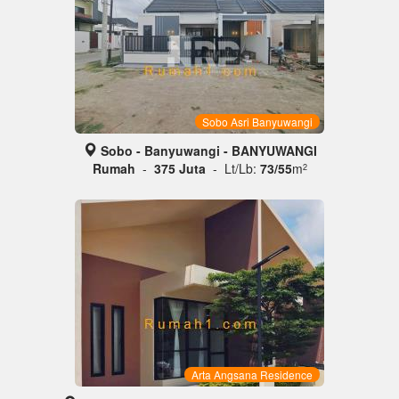
Sobo Asri Banyuwangi
Sobo - Banyuwangi - BANYUWANGI
Rumah
-
375 Juta
- Lt/Lb:
73/55
m
2
Arta Angsana Residence