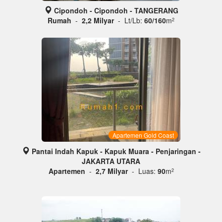
Cipondoh - Cipondoh - TANGERANG
Rumah
-
2,2 Milyar
- Lt/Lb:
60/160
m
2
Apartemen Gold Coast
Pantai Indah Kapuk - Kapuk Muara - Penjaringan -
JAKARTA UTARA
Apartemen
-
2,7 Milyar
- Luas:
90
m
2