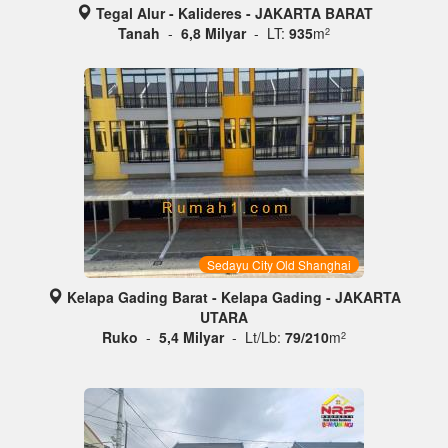
Tegal Alur - Kalideres - JAKARTA BARAT
Tanah
-
6,8 Milyar
- LT:
935
m
2
Sedayu City Old Shanghai
Kelapa Gading Barat - Kelapa Gading - JAKARTA
UTARA
Ruko
-
5,4 Milyar
- Lt/Lb:
79/210
m
2