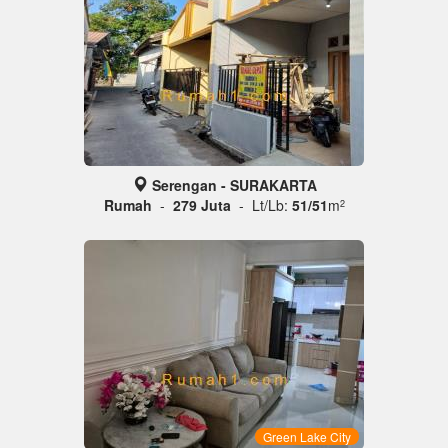
Serengan - SURAKARTA
Rumah
-
279 Juta
- Lt/Lb:
51/51
m
2
Green Lake City