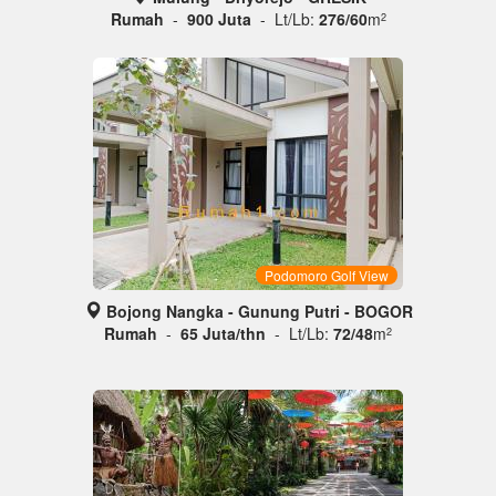
Rumah
-
900 Juta
- Lt/Lb:
276/60
m
2
Podomoro Golf View
Bojong Nangka - Gunung Putri - BOGOR
Rumah
-
65 Juta/thn
- Lt/Lb:
72/48
m
2