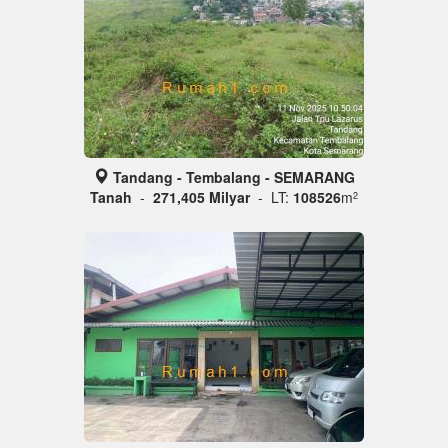
Tandang - Tembalang - SEMARANG
Tanah
-
271,405 Milyar
- LT:
108526
m
2