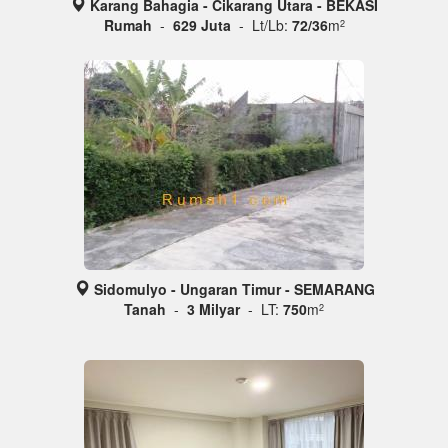
Karang Bahagia - Cikarang Utara - BEKASI
Rumah
-
629 Juta
- Lt/Lb:
72/36
m
2
Sidomulyo - Ungaran Timur - SEMARANG
Tanah
-
3 Milyar
- LT:
750
m
2