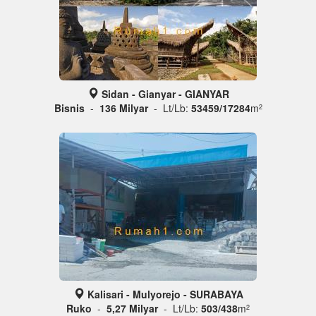
Sidan - Gianyar - GIANYAR
Bisnis
-
136 Milyar
- Lt/Lb:
53459/17284
m
2
Kalisari - Mulyorejo - SURABAYA
Ruko
-
5,27 Milyar
- Lt/Lb:
503/438
m
2