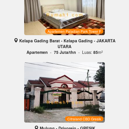
Apartemen Paladian Park Tower F
Kelapa Gading Barat - Kelapa Gading - JAKARTA
UTARA
Apartemen
-
75 Juta/thn
- Luas:
85
m
2
Citraland CBD Gresik
Mulung - Driyorejo - GRESIK