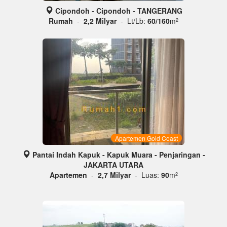
Cipondoh - Cipondoh - TANGERANG
Rumah
-
2,2 Milyar
- Lt/Lb:
60/160
m
2
Apartemen Gold Coast
Pantai Indah Kapuk - Kapuk Muara - Penjaringan -
JAKARTA UTARA
Apartemen
-
2,7 Milyar
- Luas:
90
m
2