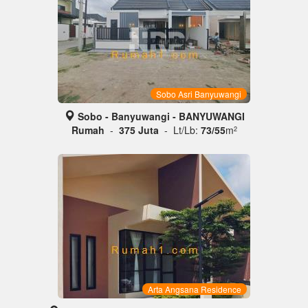
Sobo Asri Banyuwangi
Sobo - Banyuwangi - BANYUWANGI
Rumah
-
375 Juta
- Lt/Lb:
73/55
m
2
Arta Angsana Residence