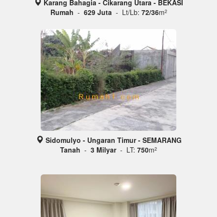
Karang Bahagia - Cikarang Utara - BEKASI
Rumah
-
629 Juta
- Lt/Lb:
72/36
m
2
Sidomulyo - Ungaran Timur - SEMARANG
Tanah
-
3 Milyar
- LT:
750
m
2