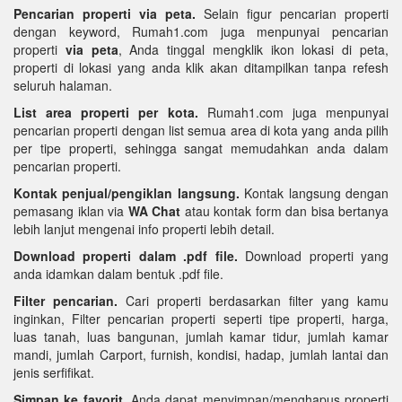
Pencarian properti via peta.
Selain figur pencarian properti
dengan keyword, Rumah1.com juga menpunyai pencarian
properti
via peta
, Anda tinggal mengklik ikon lokasi di peta,
properti di lokasi yang anda klik akan ditampilkan tanpa refesh
seluruh halaman.
List area properti per kota.
Rumah1.com juga menpunyai
pencarian properti dengan list semua area di kota yang anda pilih
per tipe properti, sehingga sangat memudahkan anda dalam
pencarian properti.
Kontak penjual/pengiklan langsung.
Kontak langsung dengan
pemasang iklan via
WA Chat
atau kontak form dan bisa bertanya
lebih lanjut mengenai info properti lebih detail.
Download properti dalam .pdf file.
Download properti yang
anda idamkan dalam bentuk .pdf file.
Filter pencarian.
Cari properti berdasarkan filter yang kamu
inginkan, Filter pencarian properti seperti tipe properti, harga,
luas tanah, luas bangunan, jumlah kamar tidur, jumlah kamar
mandi, jumlah Carport, furnish, kondisi, hadap, jumlah lantai dan
jenis serfifikat.
Simpan ke favorit.
Anda dapat menyimpan/menghapus properti