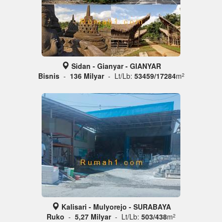
Sidan - Gianyar - GIANYAR
Bisnis
-
136 Milyar
- Lt/Lb:
53459/17284
m
2
Kalisari - Mulyorejo - SURABAYA
Ruko
-
5,27 Milyar
- Lt/Lb:
503/438
m
2