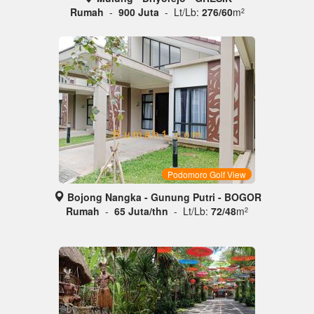
Rumah
-
900 Juta
- Lt/Lb:
276/60
m
2
Podomoro Golf View
Bojong Nangka - Gunung Putri - BOGOR
Rumah
-
65 Juta/thn
- Lt/Lb:
72/48
m
2