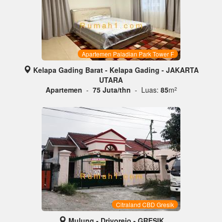
Apartemen Paladian Park Tower F
Kelapa Gading Barat - Kelapa Gading - JAKARTA
UTARA
Apartemen
-
75 Juta/thn
- Luas:
85
m
2
Citraland CBD Gresik
Mulung - Driyorejo - GRESIK