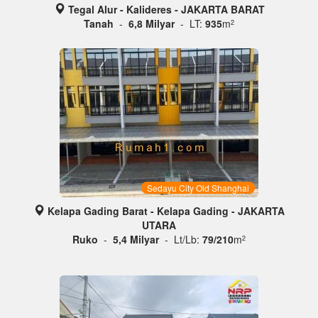
Tegal Alur - Kalideres - JAKARTA BARAT
Tanah
-
6,8 Milyar
- LT:
935
m
2
Sedayu City Old Shanghai
Kelapa Gading Barat - Kelapa Gading - JAKARTA
UTARA
Ruko
-
5,4 Milyar
- Lt/Lb:
79/210
m
2