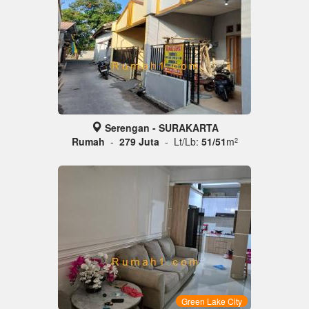
Serengan - SURAKARTA
Rumah
-
279 Juta
- Lt/Lb:
51/51
m
2
Green Lake City