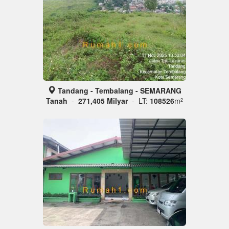
Tandang - Tembalang - SEMARANG
Tanah
-
271,405 Milyar
- LT:
108526
m
2