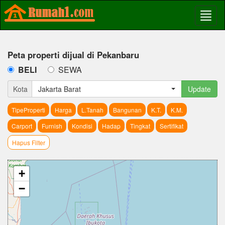
Peta properti dijual di Pekanbaru
BELI
SEWA
Kota
Jakarta Barat
Update
TipeProperti
Harga
L.Tanah
Bangunan
K.T.
K.M.
Carport
Furnish
Kondisi
Hadap
Tingkat
Sertifikat
Hapus Filter
+
−