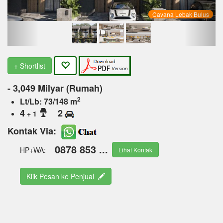
Cavana Lebak Bulus
+ Shortlist
- 3,049 Milyar (Rumah)
2
Lt/Lb: 73/148 m
4
2
+ 1
Kontak Via:
0878 853 ...
HP+WA:
Lihat Kontak
Klik Pesan ke Penjual