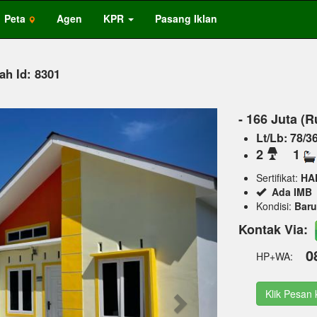
Peta
Agen
KPR
Pasang Iklan
h Id: 8301
Next
- 166 Juta (
Lt/Lb: 78/3
2
1
Sertifikat:
HA
Ada IMB
Kondisi:
Baru
Kontak Via:
0
HP+WA:
Klik Pesan