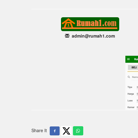
admin@rumah1
.com
Share It