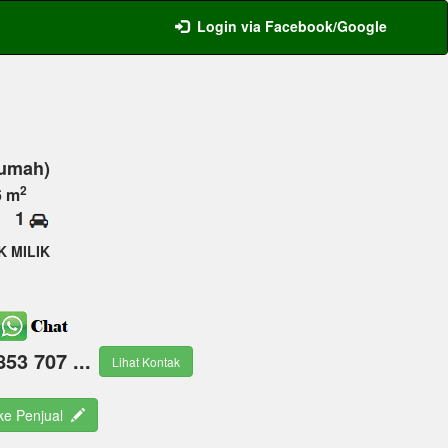
Login via Facebook/Google
Rumah)
2
6 m
1
K MILIK
853 707 ...
Lihat Kontak
 ke Penjual