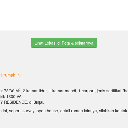
Lihat Lokasi di Peta & sekitarnya
i rumah ini
2
Lb: 78/36 M
, 2 kamar tidur, 1 kamar mandi, 1 carport, jenis sertifikat "
trik 1300 VA.
Y RESIDENCE, di Binjai.
h ini, seperti survey, open house, detail rumah lainnya, silahkan kon