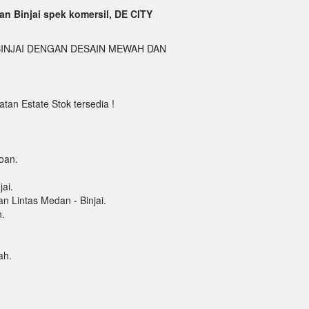
an Binjai spek komersil, DE CITY
BINJAI DENGAN DESAIN MEWAH DAN
tan Estate Stok tersedia !
oan.
ai.
an Lintas Medan - Binjai.
n.
ah.