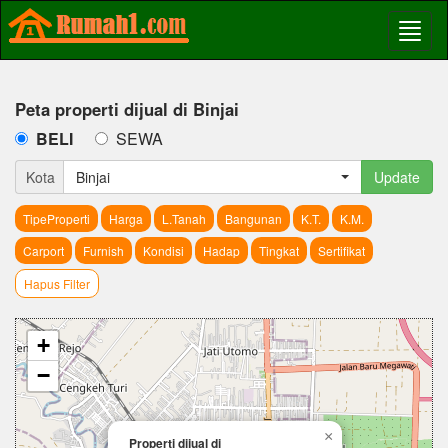
Peta properti dijual di Binjai
BELI
SEWA
Kota
Binjai
Update
TipeProperti
Harga
L.Tanah
Bangunan
K.T.
K.M.
Carport
Furnish
Kondisi
Hadap
Tingkat
Sertifikat
Hapus Filter
+
−
×
Properti dijual di