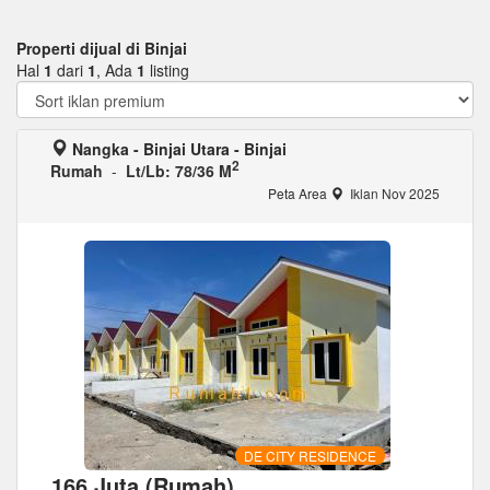
Properti dijual di Binjai
Hal
1
dari
1
, Ada
1
listing
Nangka - Binjai Utara - Binjai
2
Rumah
-
Lt/Lb: 78/36 M
Peta Area
Iklan Nov 2025
DE CITY RESIDENCE
166 Juta (Rumah)