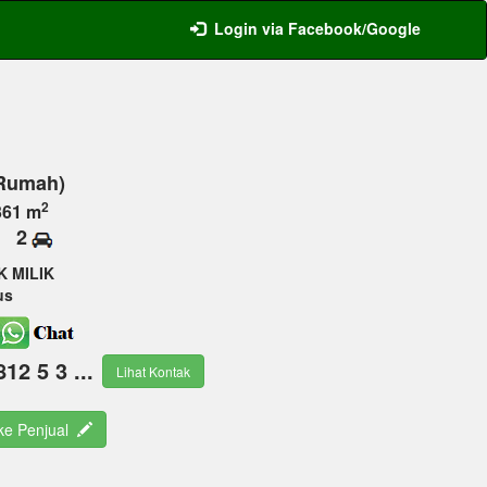
Login via Facebook/Google
(Rumah)
2
361 m
2
K MILIK
us
812 5 3 ...
Lihat Kontak
 ke Penjual