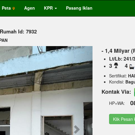
Peta
Agen
KPR
Pasang Iklan
 Rumah Id: 7932
APAN
Next
- 1,4 Milyar 
Lt/Lb: 241/
3
4
Sertifikat:
HA
Kondisi:
Bag
Kontak Via:
0
HP+WA:
Klik Pesan