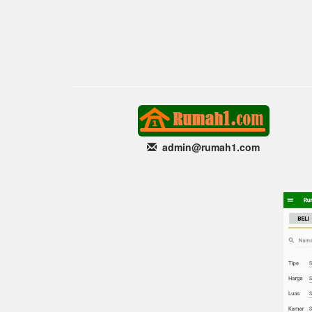
admin@rumah1
.com