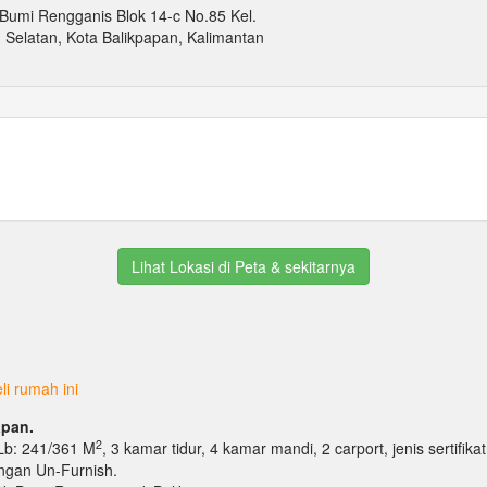
Bumi Rengganis Blok 14-c No.85 Kel.
Selatan, Kota Balikpapan, Kalimantan
Lihat Lokasi di Peta & sekitarnya
i rumah ini
apan.
2
/Lb: 241/361 M
, 3 kamar tidur, 4 kamar mandi, 2 carport, jenis sertifika
dengan Un-Furnish.