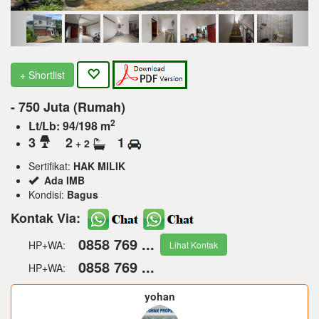
+ Shortlist
- 750 Juta (Rumah)
2
Lt/Lb: 94/198 m
3
2
1
+ 2
Sertifikat:
HAK MILIK
Ada IMB
Kondisi:
Bagus
Kontak Via:
0858 769 ...
HP+WA:
Lihat Kontak
0858 769 ...
HP+WA:
yohan