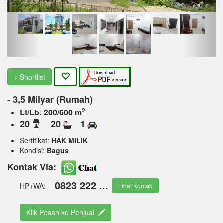
+ Shortlist
- 3,5 Milyar (Rumah)
2
Lt/Lb: 200/600 m
20
20
1
Sertifikat:
HAK MILIK
Kondisi:
Bagus
Kontak Via:
0823 222 ...
HP+WA:
Lihat Kontak
Klik Pesan ke Penjual