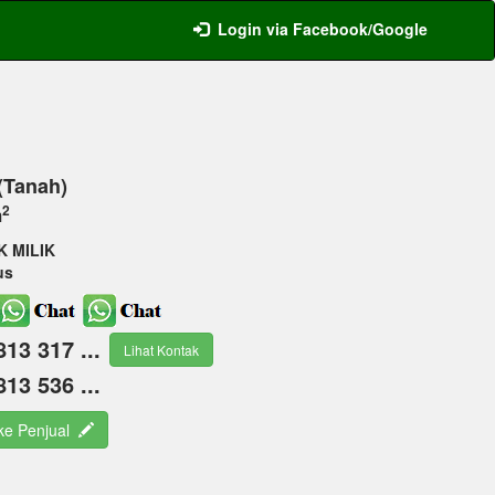
Login via Facebook/Google
 (Tanah)
2
m
K MILIK
us
813 317 ...
Lihat Kontak
813 536 ...
 ke Penjual