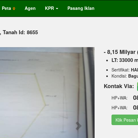
Peta
Agen
KPR
Pasang Iklan
, Tanah Id: 8655
Next
- 8,15 Milyar
LT: 33000 
Sertifikat:
HA
Kondisi:
Bag
Kontak Via:
0
HP+WA:
0
HP+WA:
Klik Pesan