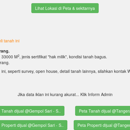
Lihat Lokasi di Peta & sekitarnya
i tanah ini
rang.
2
T: 33000 M
, jenis sertifikat "hak milik", kondisi tanah bagus.
erang.
 ini, seperti survey, open house, detail tanah lainnya, silahkan kont
Jika data iklan ini kurang akurat... Klik Inform Admin
g Tanah dijual @Gempol Sari - S..
Peta Tanah dijual @Tanger
g Properti dijual @Gempol Sari - S..
Peta Properti dijual @Tange