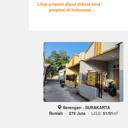
Lihat properti dijual di kota kota /
propinsi di Indonesia
Serengan - SURAKARTA
Rumah
-
279 Juta
- Lt/Lb:
51/51
m
2