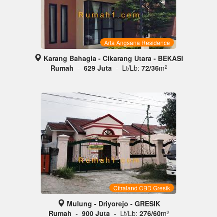
Arta Angsana Residence
Karang Bahagia - Cikarang Utara - BEKASI
Rumah
-
629 Juta
- Lt/Lb:
72/36
m
2
Citraland CBD Gresik
Mulung - Driyorejo - GRESIK
Rumah
-
900 Juta
- Lt/Lb:
276/60
m
2