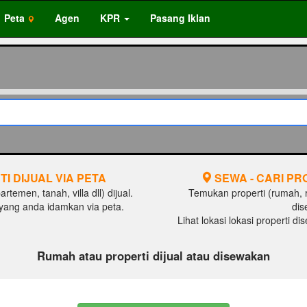
Peta
Agen
KPR
Pasang Iklan
TI DIJUAL VIA PETA
SEWA - CARI PR
temen, tanah, villa dll) dijual.
Temukan properti (rumah, ru
al yang anda idamkan via peta.
dis
Lihat lokasi lokasi properti d
Rumah atau properti dijual atau disewakan