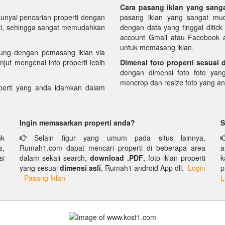
Cara pasang iklan yang sang
yai pencarian properti dengan
pasang iklan yang sangat mud
perti, sehingga sangat memudahkan
dengan data yang tinggal ditic
account Gmail atau Facebook an
untuk memasang iklan.
ung dengan pemasang iklan via
njut mengenai info properti lebih
Dimensi foto properti sesuai 
dengan dimensi foto foto yan
mencrop dan resize foto yang a
erti yang anda idamkan dalam
Ingin memasarkan properti anda?
S
uk
Selain figur yang umum pada situs lainnya,
s,
Rumah1.com dapat mencari properti di beberapa area
a
si
dalam sekali search,
download .PDF
, foto iklan properti
k
yang sesuai
dimensi asli
, Rumah1 android App dll.
Login
p
- Pasang Iklan
L