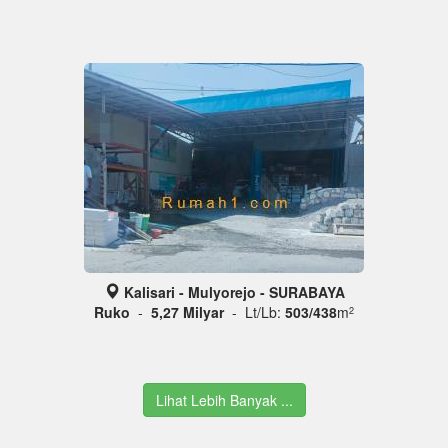
Kalisari - Mulyorejo - SURABAYA
Ruko
-
5,27 Milyar
- Lt/Lb:
503/438
m
2
Lihat Lebih Banyak ...