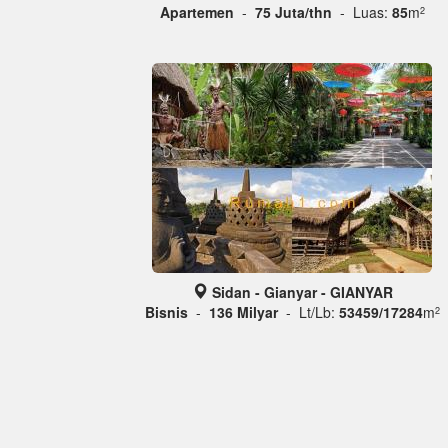
Apartemen
-
75 Juta/thn
- Luas:
85
m
2
Sidan - Gianyar - GIANYAR
Bisnis
-
136 Milyar
- Lt/Lb:
53459/17284
m
2