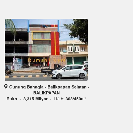
Gunung Bahagia - Balikpapan Selatan -
BALIKPAPAN
Ruko
-
3,315 Milyar
- Lt/Lb:
303/450
m
2