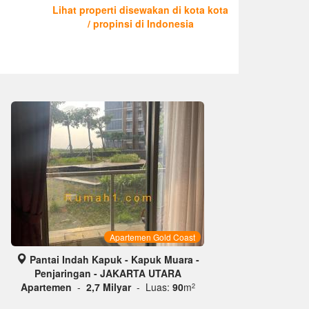
Lihat properti disewakan di kota kota
/ propinsi di Indonesia
Apartemen Gold Coast
Pantai Indah Kapuk - Kapuk Muara -
Penjaringan - JAKARTA UTARA
Apartemen
-
2,7 Milyar
- Luas:
90
m
2