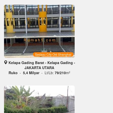
Sedayu City Old Shanghai
Kelapa Gading Barat - Kelapa Gading -
JAKARTA UTARA
Ruko
-
5,4 Milyar
- Lt/Lb:
79/210
m
2