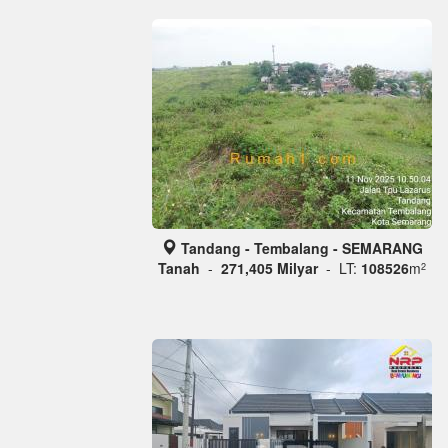
Tandang - Tembalang - SEMARANG
Tanah
-
271,405 Milyar
- LT:
108526
m
2