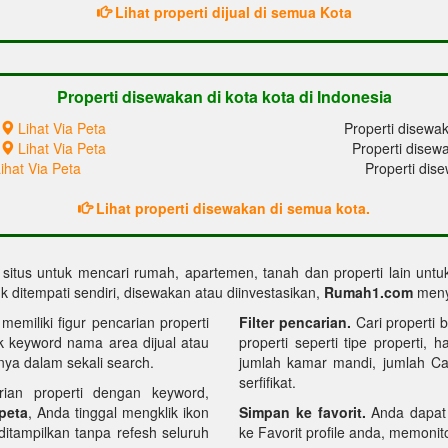
Lihat properti dijual di semua Kota
Properti disewakan di kota kota di Indonesia
Lihat Via Peta
Properti disewak
Lihat Via Peta
Properti disew
ihat Via Peta
Properti dis
Lihat properti disewakan di semua kota.
, situs untuk mencari rumah, apartemen, tanah dan properti lain unt
 ditempati sendiri, disewakan atau diinvestasikan,
Rumah1.com
menye
miliki figur pencarian properti
Filter pencarian.
Cari properti b
k keyword nama area dijual atau
properti seperti tipe properti, 
ya dalam sekali search.
jumlah kamar mandi, jumlah Carp
serfifikat.
rian properti dengan keyword,
 peta
, Anda tinggal mengklik ikon
Simpan ke favorit.
Anda dapat
 ditampilkan tanpa refesh seluruh
ke Favorit profile anda, memonitor