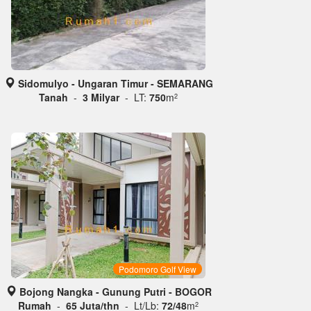
Sidomulyo - Ungaran Timur - SEMARANG
Tanah
-
3 Milyar
- LT:
750
m
2
Podomoro Golf View
Bojong Nangka - Gunung Putri - BOGOR
Rumah
-
65 Juta/thn
- Lt/Lb:
72/48
m
2