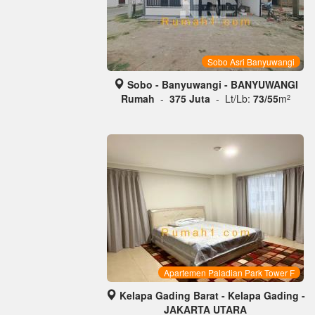
Sobo Asri Banyuwangi
Sobo - Banyuwangi - BANYUWANGI
Rumah
-
375 Juta
- Lt/Lb:
73/55
m
2
Apartemen Paladian Park Tower F
Kelapa Gading Barat - Kelapa Gading -
JAKARTA UTARA