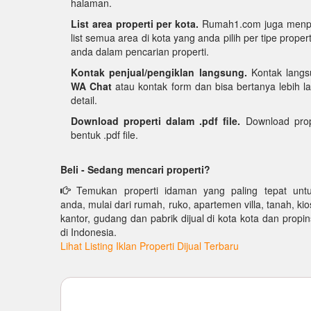
halaman.
List area properti per kota.
Rumah1.com juga menpun
list semua area di kota yang anda pilih per tipe pro
anda dalam pencarian properti.
Kontak penjual/pengiklan langsung.
Kontak langs
WA Chat
atau kontak form dan bisa bertanya lebih la
detail.
Download properti dalam .pdf file.
Download prop
bentuk .pdf file.
Beli - Sedang mencari properti?
Temukan properti idaman yang paling tepat unt
anda, mulai dari rumah, ruko, apartemen villa, tanah, kio
kantor, gudang dan pabrik dijual di kota kota dan propin
di Indonesia.
Lihat Listing Iklan Properti Dijual Terbaru