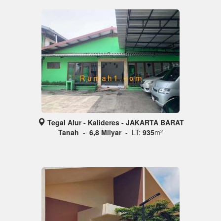
Tegal Alur - Kalideres - JAKARTA BARAT
Tanah
-
6,8 Milyar
- LT:
935
m
2