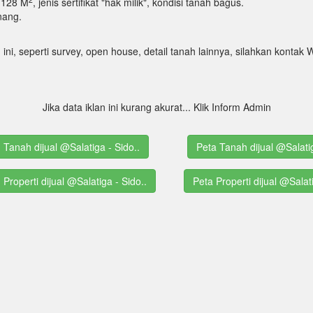
 1128 M
, jenis sertifikat "hak milik", kondisi tanah bagus.
nang.
 ini, seperti survey, open house, detail tanah lainnya, silahkan kont
Jika data iklan ini kurang akurat... Klik Inform Admin
g Tanah dijual @Salatiga - Sido..
Peta Tanah dijual @Salati
g Properti dijual @Salatiga - Sido..
Peta Properti dijual @Salat