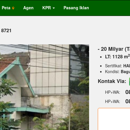
Peta
Agen
KPR
Pasang Iklan
: 8721
Next
- 20 Milyar (
2
LT: 1128 m
Sertifikat:
HA
Kondisi:
Bag
Kontak Via:
0
HP+WA:
0
HP+WA: