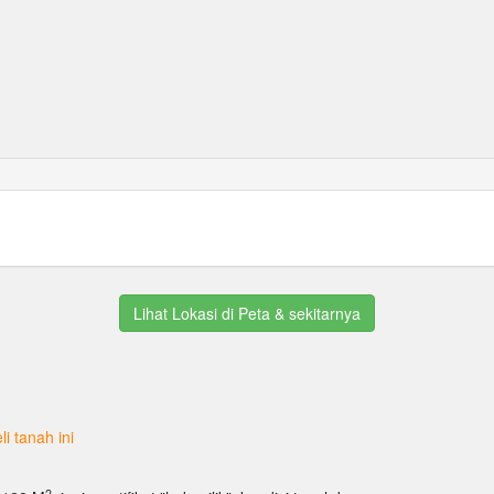
Lihat Lokasi di Peta & sekitarnya
i tanah ini
2