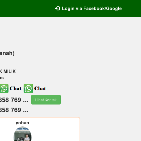
Login via Facebook/Google
Tanah)
K MILIK
us
858 769 ...
Lihat Kontak
858 769 ...
yohan