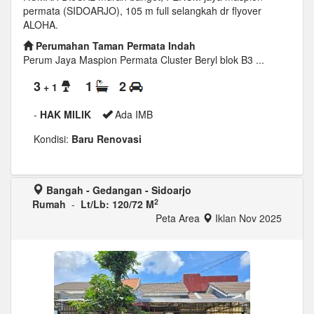
permata (SIDOARJO), 105 m full selangkah dr flyover
ALOHA.
Perumahan Taman Permata Indah
Perum Jaya Maspion Permata Cluster Beryl blok B3 ...
3
1
2
+ 1
-
HAK MILIK
Ada IMB
Kondisi:
Baru Renovasi
Bangah - Gedangan - Sidoarjo
2
Rumah
-
Lt/Lb: 120/72 M
Peta Area
Iklan Nov 2025