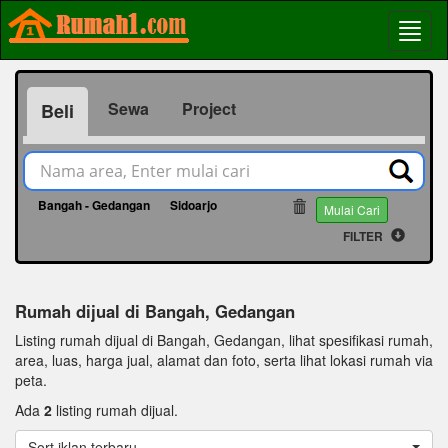
Sewa
Project
Beli
Bangah - Gedangan
Sidoarjo
23479
Mulai Cari
FILTER
Rumah dijual di Bangah, Gedangan
Listing rumah dijual di Bangah, Gedangan, lihat spesifikasi rumah,
area, luas, harga jual, alamat dan foto, serta lihat lokasi rumah via
peta.
Ada
2
listing rumah dijual.
Sort iklan terbaru