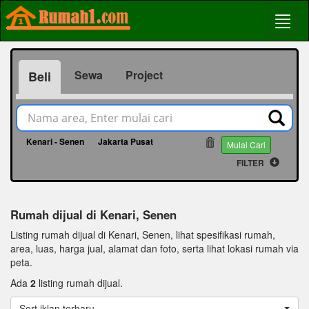
Sewa
Project
Beli
Kenari - Senen
Jakarta Pusat
65892
Mulai Cari
FILTER
Rumah dijual di Kenari, Senen
Listing rumah dijual di Kenari, Senen, lihat spesifikasi rumah,
area, luas, harga jual, alamat dan foto, serta lihat lokasi rumah via
peta.
Ada
2
listing rumah dijual.
Sort iklan terbaru