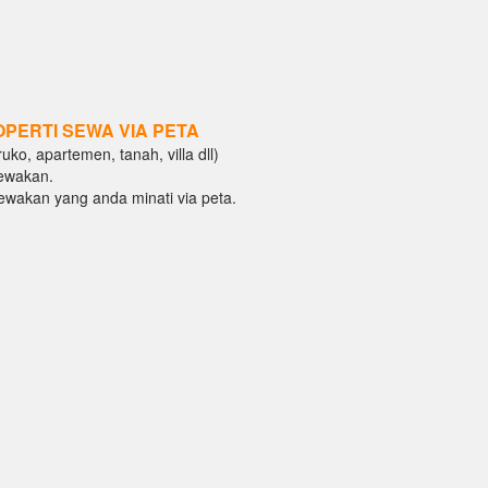
OPERTI SEWA VIA PETA
ko, apartemen, tanah, villa dll)
ewakan.
isewakan yang anda minati via peta.